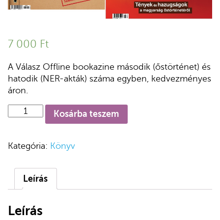
7 000
Ft
A Válasz Offline bookazine második (őstörténet) és
hatodik (NER-akták) száma egyben, kedvezményes
áron.
Válasz
Kosárba teszem
Offline
No.2.
és
Kategória:
Könyv
No.6.
csomag
mennyiség
Leírás
Leírás