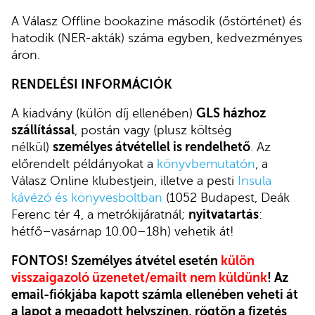
A Válasz Offline bookazine második (őstörténet) és
hatodik (NER-akták) száma egyben, kedvezményes
áron.
RENDELÉSI INFORMÁCIÓK
A kiadvány (külön díj ellenében)
GLS házhoz
szállítással
, postán
vagy (plusz költség
nélkül)
személyes átvétellel is rendelhető
.
Az
előrendelt példányokat a
könyvbemutatón
, a
Válasz Online klubestjein, illetve a pesti
Insula
kávézó és könyvesboltban
(1052 Budapest, Deák
Ferenc tér 4, a metrókijáratnál;
nyitvatartás
:
hétfő–vasárnap 10.00–18h) vehetik át!
FONTOS! Személyes átvétel esetén
külön
visszaigazoló üzenetet/emailt nem küldünk
! Az
email-fiókjába kapott számla ellenében veheti át
a lapot a megadott helyszínen, rögtön a fizetés