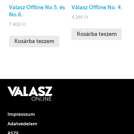
Válasz Offline No.5. és
Válasz Offline No. 4.
No.6.
4 290
Ft
7 400
Ft
Kosárba teszem
Kosárba teszem
Impresszum
Adatvédelem
ÁSZF