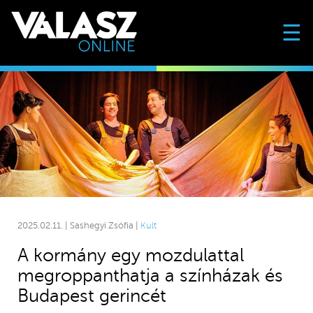
☰
2025.02.11. | Sashegyi Zsófia |
Kult
A kormány egy mozdulattal
megroppanthatja a színházak és
Budapest gerincét