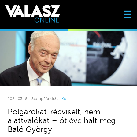
☰
2024.03.18. | Stumpf András |
Kult
Polgárokat képviselt, nem
alattvalókat – öt éve halt meg
Baló György