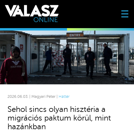
☰
2026.06.03. | Magyari Péter |
Háttér
Sehol sincs olyan hisztéria a
migrációs paktum körül, mint
hazánkban