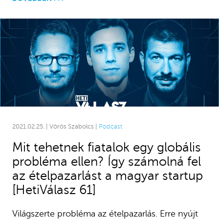
2021.02.25. | Vörös Szabolcs |
Podcast
Mit tehetnek fiatalok egy globális
probléma ellen? Így számolná fel
az ételpazarlást a magyar startup
[HetiVálasz 61]
Világszerte probléma az ételpazarlás. Erre nyújt