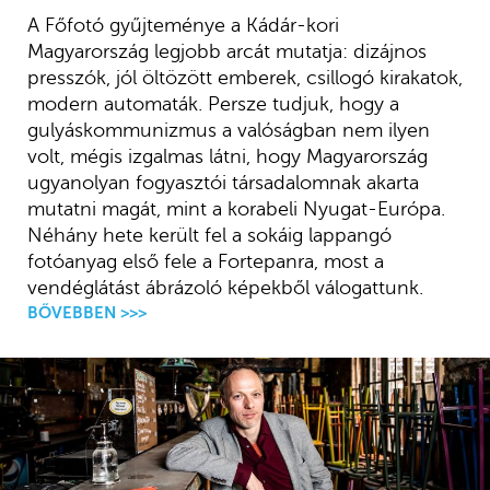
A Főfotó gyűjteménye a Kádár-kori
Magyarország legjobb arcát mutatja: dizájnos
presszók, jól öltözött emberek, csillogó kirakatok,
modern automaták. Persze tudjuk, hogy a
gulyáskommunizmus a valóságban nem ilyen
volt, mégis izgalmas látni, hogy Magyarország
ugyanolyan fogyasztói társadalomnak akarta
mutatni magát, mint a korabeli Nyugat-Európa.
Néhány hete került fel a sokáig lappangó
fotóanyag első fele a Fortepanra, most a
vendéglátást ábrázoló képekből válogattunk.
BŐVEBBEN >>>