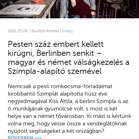
2021.03.24. | Stumpf András |
Interjú
Pesten száz embert kellett
kirúgni, Berlinben senkit –
magyar és német válságkezelés a
Szimpla-alapító szemével
Nemcsak a pesti romkocsma-forradalmat
kirobbantó Szimplát alapította húsz éve
negyedmagával Kiss Attila, a berlini Szimpla is az
ő munkájának gyümölcse volt, s most is két
helye van a német fővárosban. Ki mást is kértünk
volna meg, hogy vesse össze a vendéglátóknak
nyújtott segítségeket a két országban?
BŐVEBBEN >>>