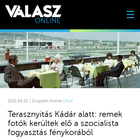
☰
2021.04.22. | Zsuppán András |
Kult
Terasznyitás Kádár alatt: remek
fotók kerültek elő a szocialista
fogyasztás fénykorából