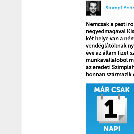
Stumpf Andr
Nemcsak a pesti ro
negyedmagával Kiss 
két helye van a ném
vendéglátóknak nyú
éve az állam fizet 
munkavállalóból má
az eredeti Szimplá
honnan származik ez