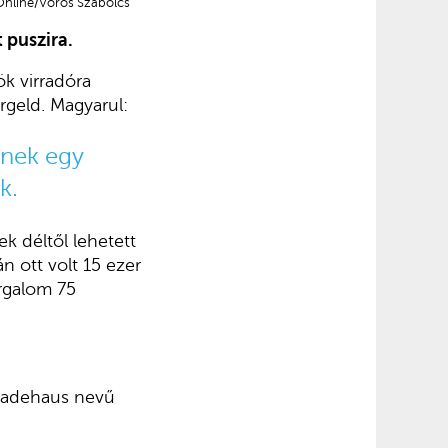
 Online/Vörös Szabolcs
 puszira.
ök virradóra
rgeld. Magyarul:
ének egy
k.
k déltől lehetett
n ott volt 15 ezer
rgalom 75
 Badehaus nevű