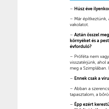
–
Húsz éve ilyenkor
– Már építkeztünk, 
vakolatot.
–
Aztán ősszel meg 
környéket és a pest
évforduló?
– Próféta nem vagy
visszatérjünk, ahol 
meg a Szimplában. 
–
Ennek csak a vír
– Abban a szerencs
tapasztalom, a bőrö
–
Épp ezért keres