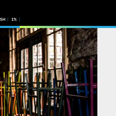
ISH
1%