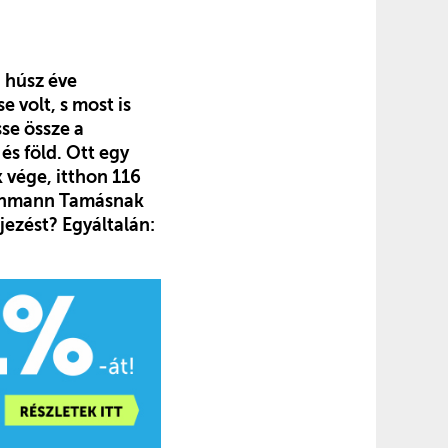
 húsz éve
 volt, s most is
se össze a
és föld. Ott egy
k vége, itthon 116
Wichmann Tamásnak
jezést? Egyáltalán: