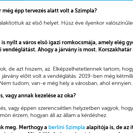
 még épp tervezés alatt volt a Szimpla?
alakítottuk az első helyet. Húsz éve ilyenkor valószínű
is nyílt a város első igazi romkocsmája, amely elég gy
i vendéglátást. Ahogy a járvány is most. Korszakhatár
ok, de azt hiszem, az. Elképzelhetetlennek tartom, ho
a járvány előtt volt a vendéglátás. 2019-ben még kétmil
Nem tudom, van-e még hely a városban, ahol ennyien. 
us, vagy annak kezelése az oka?
és, vagy éppen szerencsétlen helyzetben vagyok, hogy 
mön érzem, hogyan áll az állam a kérdéshez.
tük meg. Merthogy a
berlini Szimpla
alapítója is, de az 