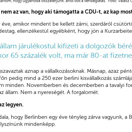
tartom, hogy ugyanoda visszatérjünk, ahol volt a vendéglátás.” Fotó: Válasz
 nem az van, hogy aki támogatta a CDU-t, az kap most
ve, amikor mindent be kellett zárni, szerdáról csütört
stag, ellenzékestül egyébként, hogy jön a Kurzarbeite
állam járulékostul kifizeti a dolgozók bér
kor 65 százalék volt, ma már 80-at fizetne
szavaztak aznap a vállalkozásoknak. Másnap, azaz pénte
főn pedig mind a 250 ezer berlini kisvállalkozás számlájá
em minden. Novemberben és decemberben a tavalyi fo
 az állam. Nem a nyereségét. A forgalomét.
az legyen.
dala, hogy Berlinben egy éve tényleg zárva vagyunk, a
elyszínünk mindenképp.