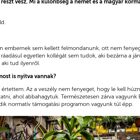
részt vesz. Mi a különbség a német és a magyar korm
ld.
en embernek sem kellett felmondanunk, ott nem fenyeg
 ráadásul egyetlen kollégát sem tudok, aki bezárna a jár
aki tud ilyenről.
most is nyitva vannak?
rtettem. Az a veszély nem fenyeget, hogy le kell húzn
tatni, ahol abbahagytuk. Természetesen zárva vagyunk B
ik normatív támogatási programon vagyunk túl épp.