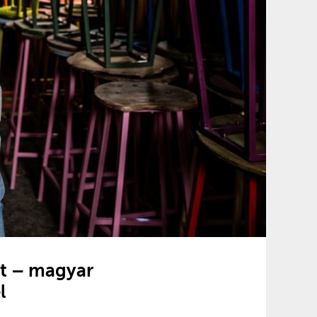
it – magyar
l