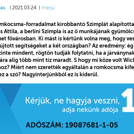
ás
| 2021.03.24. |
Interjú
mkocsma-forradalmat kirobbantó Szimplát alapította
Attila, a berlini Szimpla is az ő munkájának gyümölcse
et fővárosban. Ki mást is kértünk volna meg, hogy ves
jtott segítségeket a két országban? Az eredmény: ég 
szinte mindent, rögtön tudják folytatni, ha a járványna
ra alig több mint tíz maradt. S hogy mi köze volt 
hoz? Miért nem szerették egyáltalán a romkocsma kife
 a szó? Nagyinterjúnkból ez is kiderül.