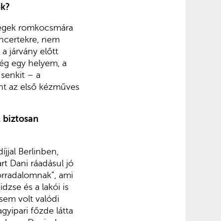
ek?
ndégek romkocsmára
oncertekre, nem
a járvány előtt
ég egy helyem, a
senkit – a
nt az első kézműves
, biztosan
íjjal Berlinben,
rt Dani ráadásul jó
orradalomnak”, ami
idzse és a lakói is
gsem volt valódi
gyipari főzde látta