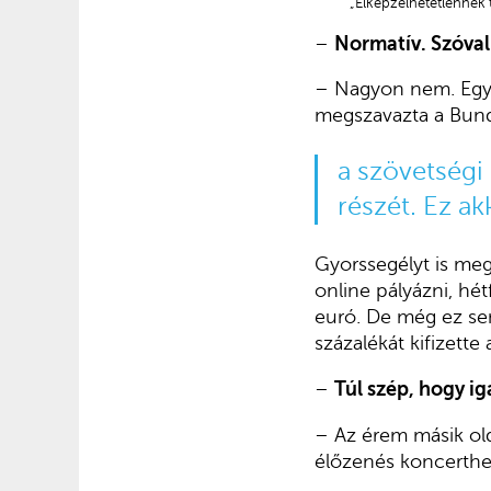
„Elképzelhetetlennek 
–
Normatív. Szóval
– Nagyon nem. Egy é
megszavazta a Bunde
a szövetségi 
részét. Ez ak
Gyorssegélyt is meg
online pályázni, hét
euró. De még ez s
százalékát kifizette
–
Túl szép, hogy ig
– Az érem másik ol
élőzenés koncerth