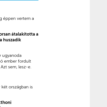
leg éppen vertem a
orsan átalakította a
 a huszadik
gy ugyanoda
lió ember fordult
Azt sem, lesz-e.
két országban is
itthoni