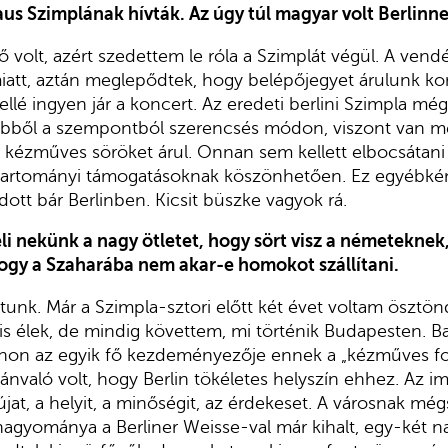
us Szimplának hívták. Az úgy túl magyar volt Berlinn
ő volt, azért szedettem le róla a Szimplát végül. A ve
miatt, aztán meglepődtek, hogy belépőjegyet árulunk k
llé ingyen jár a koncert. Az eredeti berlini Szimpla még 
ebből a szempontból szerencsés módon, viszont van m
kézműves söröket árul. Onnan sem kellett elbocsátani 
s tartományi támogatásoknak köszönhetően. Ez egyébké
dott bár Berlinben. Kicsit büszke vagyok rá.
li nekünk a nagy ötletet, hogy sört visz a németeknek
ogy a Szaharába nem akar-e homokot szállítani.
tunk. Már a Szimpla-sztori előtt két évet voltam ösztönd
is élek, de mindig követtem, mi történik Budapesten. Ba
tthon az egyik fő kezdeményezője ennek a „kézműves f
lvánvaló volt, hogy Berlin tökéletes helyszín ehhez. Az im
újat, a helyit, a minőségit, az érdekeset. A városnak mé
 hagyománya a Berliner Weisse-val már kihalt, egy-két na