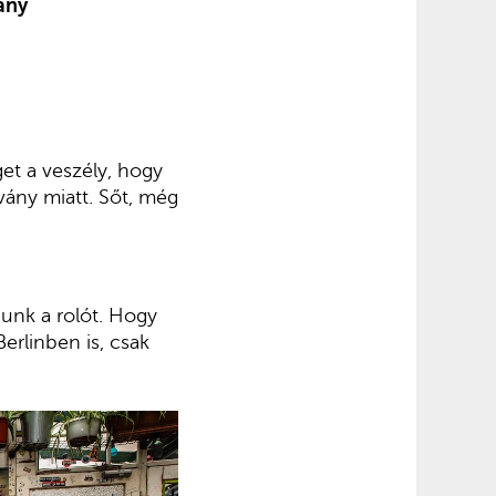
ány
et a veszély, hogy
vány miatt. Sőt, még
unk a rolót. Hogy
erlinben is, csak