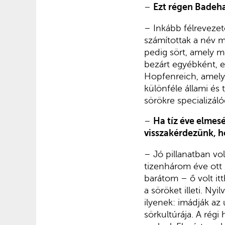
–
Ezt régen Badeha
– Inkább félrevezet
számítottak a név 
pedig sört, amely me
bezárt egyébként, 
Hopfenreich, amely 
különféle állami é
sörökre specializáló
–
Ha tíz éve elmesé
visszakérdezünk, h
– Jó pillanatban vol
tizenhárom éve ott 
barátom – ő volt i
a söröket illeti. Nyi
ilyenek: imádják az 
sörkultúrája. A régi