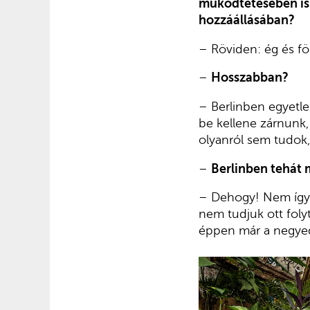
működtetésében is 
hozzáállásában?
– Röviden: ég és fö
–
Hosszabban?
– Berlinben egyetl
be kellene zárnunk,
olyanról sem tudok, 
–
Berlinben tehát 
– Dehogy! Nem így é
nem tudjuk ott foly
éppen már a negyed