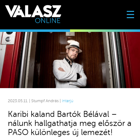
☰
2023.05.11. | Stumpf András |
Interjú
Karibi kaland Bartók Bélával –
nálunk hallgathatja meg először a
PASO különleges új lemezét!