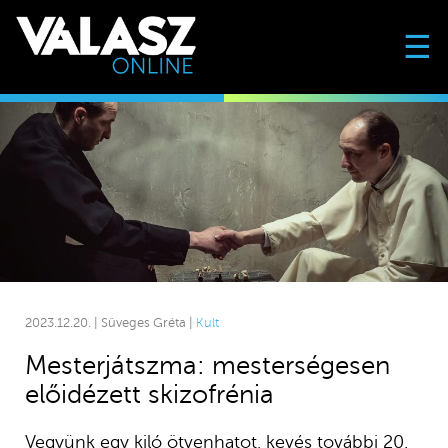
☰
2023.12.20. | Süveges Gréta |
Kult
Mesterjátszma: mesterségesen
előidézett skizofrénia
Vegyünk egy kiló ötvenhatot, kevés további 20.