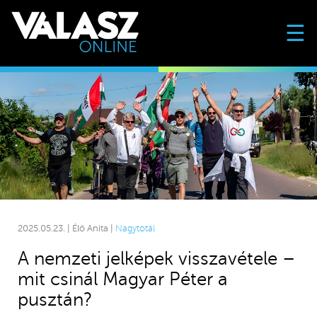
☰
2025.05.23. | Élő Anita |
Nagytotál
A nemzeti jelképek visszavétele –
mit csinál Magyar Péter a
pusztán?