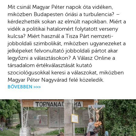
Mit csinál Magyar Péter napok óta vidéken,
miközben Budapesten óriási a turbulencia? –
kérdezhették sokan az elmúlt napokban. Miért a
vidék a politikai hatalomért folytatott verseny
kulcsa? Miért használ a Tisza Párt nemzeti-
jobboldali szimbolikát, miközben ugyanezeket a
jelképeket felvonultató jobboldali pártot akar
legyőzni a választásokon? A Válasz Online a
társadalom értékválasztását kutató
szociológusokkal keresi a válaszokat, miközben
Magyar Péter Nagyvárad felé közeledik.
BŐVEBBEN >>>