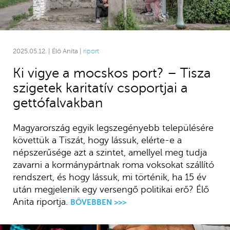
2025.05.12. | Élő Anita |
riport
Ki vigye a mocskos port? – Tisza
szigetek karitatív csoportjai a
gettófalvakban
Magyarország egyik legszegényebb településére
követtük a Tiszát, hogy lássuk, elérte-e a
népszerűsége azt a szintet, amellyel meg tudja
zavarni a kormánypártnak roma voksokat szállító
rendszert, és hogy lássuk, mi történik, ha 15 év
után megjelenik egy versengő politikai erő? Élő
Anita riportja.
BŐVEBBEN >>>