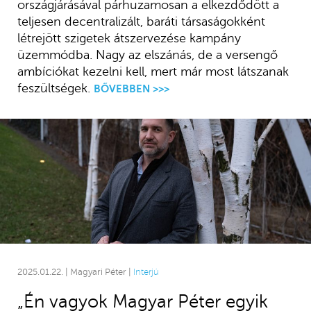
országjárásával párhuzamosan a elkezdődött a
teljesen decentralizált, baráti társaságokként
létrejött szigetek átszervezése kampány
üzemmódba. Nagy az elszánás, de a versengő
ambíciókat kezelni kell, mert már most látszanak
feszültségek.
BŐVEBBEN >>>
2025.01.22. | Magyari Péter |
Interjú
„Én vagyok Magyar Péter egyik