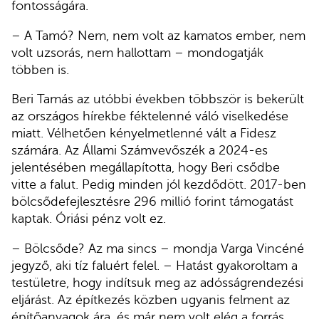
fontosságára.
– A Tamó? Nem, nem volt az kamatos ember, nem
volt uzsorás, nem hallottam – mondogatják
többen is.
Beri Tamás az utóbbi években többször is bekerült
az országos hírekbe féktelenné váló viselkedése
miatt. Vélhetően kényelmetlenné vált a Fidesz
számára. Az Állami Számvevőszék a 2024-es
jelentésében megállapította, hogy Beri csődbe
vitte a falut. Pedig minden jól kezdődött. 2017-ben
bölcsődefejlesztésre 296 millió forint támogatást
kaptak. Óriási pénz volt ez.
– Bölcsőde? Az ma sincs – mondja Varga Vincéné
jegyző, aki tíz faluért felel. – Hatást gyakoroltam a
testületre, hogy indítsuk meg az adósságrendezési
eljárást. Az építkezés közben ugyanis felment az
építőanyagok ára, és már nem volt elég a forrás.