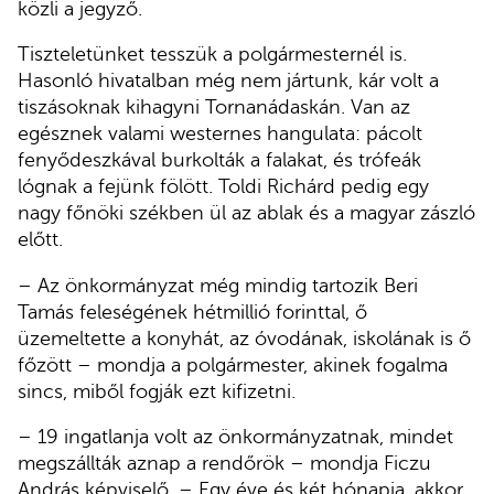
közli a jegyző.
Tiszteletünket tesszük a polgármesternél is.
Hasonló hivatalban még nem jártunk, kár volt a
tiszásoknak kihagyni Tornanádaskán. Van az
egésznek valami westernes hangulata: pácolt
fenyődeszkával burkolták a falakat, és trófeák
lógnak a fejünk fölött. Toldi Richárd pedig egy
nagy főnöki székben ül az ablak és a magyar zászló
előtt.
– Az önkormányzat még mindig tartozik Beri
Tamás feleségének hétmillió forinttal, ő
üzemeltette a konyhát, az óvodának, iskolának is ő
főzött – mondja a polgármester, akinek fogalma
sincs, miből fogják ezt kifizetni.
– 19 ingatlanja volt az önkormányzatnak, mindet
megszállták aznap a rendőrök – mondja Ficzu
András képviselő. – Egy éve és két hónapja, akkor