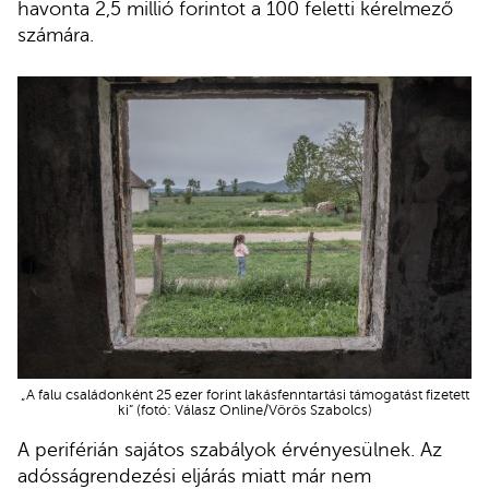
havonta 2,5 millió forintot a 100 feletti kérelmező
számára.
„A falu családonként 25 ezer forint lakásfenntartási támogatást fizetett
ki” (fotó: Válasz Online/Vörös Szabolcs)
A periférián sajátos szabályok érvényesülnek. Az
adósságrendezési eljárás miatt már nem