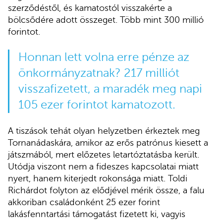
szerződéstől, és kamatostól visszakérte a
bölcsődére adott összeget. Több mint 300 millió
forintot.
Honnan lett volna erre pénze az
önkormányzatnak? 217 milliót
visszafizetett, a maradék meg napi
105 ezer forintot kamatozott.
A tiszások tehát olyan helyzetben érkeztek meg
Tornanádaskára, amikor az erős patrónus kiesett a
játszmából, mert előzetes letartóztatásba került.
Utódja viszont nem a fideszes kapcsolatai miatt
nyert, hanem kiterjedt rokonsága miatt. Toldi
Richárdot folyton az elődjével mérik össze, a falu
akkoriban családonként 25 ezer forint
lakásfenntartási támogatást fizetett ki, vagyis