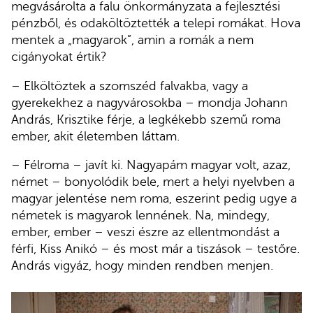
megvásárolta a falu önkormányzata a fejlesztési
pénzből, és odaköltöztették a telepi romákat. Hova
mentek a „magyarok”, amin a romák a nem
cigányokat értik?
– Elköltöztek a szomszéd falvakba, vagy a
gyerekekhez a nagyvárosokba – mondja Johann
András, Krisztike férje, a legkékebb szemű roma
ember, akit életemben láttam.
– Félroma – javít ki. Nagyapám magyar volt, azaz,
német – bonyolódik bele, mert a helyi nyelvben a
magyar jelentése nem roma, eszerint pedig ugye a
németek is magyarok lennének. Na, mindegy,
ember, ember – veszi észre az ellentmondást a
férfi, Kiss Anikó – és most már a tiszások – testőre.
András vigyáz, hogy minden rendben menjen.