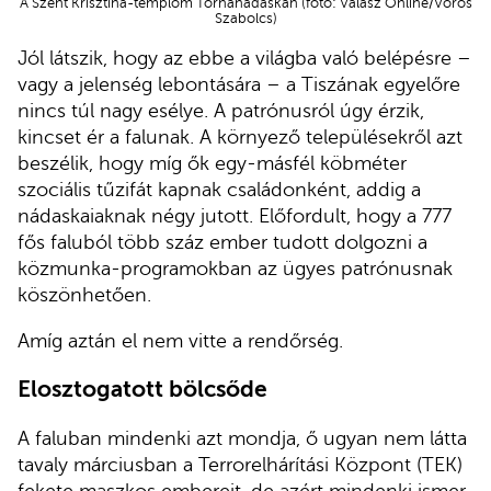
A Szent Krisztina-templom Tornanádaskán (fotó: Válasz Online/Vörös
Szabolcs)
Jól látszik, hogy az ebbe a világba való belépésre –
vagy a jelenség lebontására – a Tiszának egyelőre
nincs túl nagy esélye. A patrónusról úgy érzik,
kincset ér a falunak. A környező településekről azt
beszélik, hogy míg ők egy-másfél köbméter
szociális tűzifát kapnak családonként, addig a
nádaskaiaknak négy jutott. Előfordult, hogy a 777
fős faluból több száz ember tudott dolgozni a
közmunka-programokban az ügyes patrónusnak
köszönhetően.
Amíg aztán el nem vitte a rendőrség.
Elosztogatott bölcsőde
A faluban mindenki azt mondja, ő ugyan nem látta
tavaly márciusban a Terrorelhárítási Központ (TEK)
fekete maszkos embereit, de azért mindenki ismer