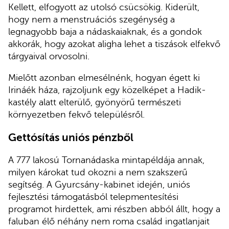
Kellett, elfogyott az utolsó csücsökig. Kiderült,
hogy nem a menstruációs szegénység a
legnagyobb baja a nádaskaiaknak, és a gondok
akkorák, hogy azokat aligha lehet a tiszások elfekvő
tárgyaival orvosolni.
Mielőtt azonban elmesélnénk, hogyan égett ki
Irináék háza, rajzoljunk egy közelképet a Hadik-
kastély alatt elterülő, gyönyörű természeti
környezetben fekvő településről.
Gettósítás uniós pénzből
A 777 lakosú Tornanádaska mintapéldája annak,
milyen károkat tud okozni a nem szakszerű
segítség. A Gyurcsány-kabinet idején, uniós
fejlesztési támogatásból telepmentesítési
programot hirdettek, ami részben abból állt, hogy a
faluban élő néhány nem roma család ingatlanjait