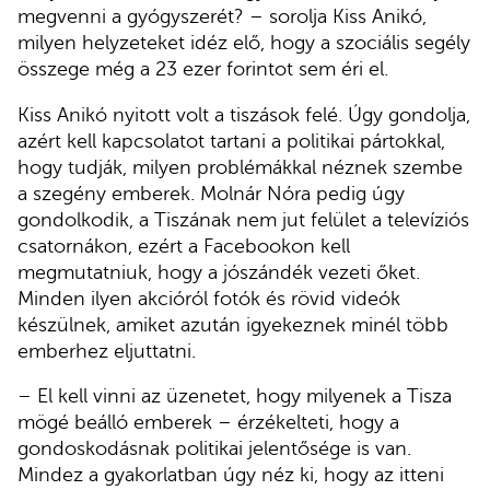
megvenni a gyógyszerét? – sorolja Kiss Anikó,
milyen helyzeteket idéz elő, hogy a szociális segély
összege még a 23 ezer forintot sem éri el.
Kiss Anikó nyitott volt a tiszások felé. Úgy gondolja,
azért kell kapcsolatot tartani a politikai pártokkal,
hogy tudják, milyen problémákkal néznek szembe
a szegény emberek. Molnár Nóra pedig úgy
gondolkodik, a Tiszának nem jut felület a televíziós
csatornákon, ezért a Facebookon kell
megmutatniuk, hogy a jószándék vezeti őket.
Minden ilyen akcióról fotók és rövid videók
készülnek, amiket azután igyekeznek minél több
emberhez eljuttatni.
– El kell vinni az üzenetet, hogy milyenek a Tisza
mögé beálló emberek – érzékelteti, hogy a
gondoskodásnak politikai jelentősége is van.
Mindez a gyakorlatban úgy néz ki, hogy az itteni