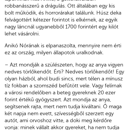
robbanásszerű a drágulás. Ott általában egy kis
bolt működik, és horrorárakat találunk. Húsz deka
felvágottért kétezer forintot is elkérnek, az egyik
nagy láncnál ugyanebből 1700 forintért egy kilót
lehet vásárolni.
Anikó Nórának is elpanaszolta, mennyire nem érti
ez az ország, milyen állapotok uralkodnak.
– Azt mondják a szülészeten, hogy az anya vigyen
nedves törlőkendőt. Érti? Nedves törlőkendőt! Egy
olyan házból, ahol budi sincs, mert télen a mínusz
tíz fokban a szomszéd befűtött vele. Vagy felírnak
a városi rendelőben a beteg gyereknek 20 ezer
forint értékű gyógyszert. Azt mondja az anya,
segítsenek rajta, mert nem tudja kiváltani. Ő maga
két napja nem evett, szívességből szerzett egy
autót, ami orvoshoz vitte, a doki meg kérdőre
vonja: minek vállalt akkor gyereket, ha nem tudja