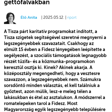
gettófalvakban
Élő Anita
| 2025.05.12. |
riport
A Tisza párt karitatív programokat indított, a
Tisza szigetek segítségével szeretné megnyerni a
legszegényebbek szavazatait. Csakhogy az
elmúlt 15 évben a Fidesz lényegében leépítette a
segélyezést, a szociális támogatások legnagyobb
részét tűzifa- és a közmunka-programokon
keresztül osztja ki. Kinek? Akinek akarja. A
középosztály megengedheti, hogy a vesztesre
szavazzon, a legszegényebbek nem. Számukra
sorsdöntő minden választás, el kell találniuk a
győztest, azon múlik, lesz-e meleg télen a
lakásukban és étel az asztalukon. A módszerrel a
romatelepeken tarol a Fidesz. Most
Magyarország egyik legszegényebb településére