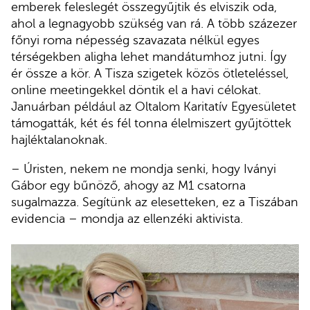
emberek feleslegét összegyűjtik és elviszik oda,
ahol a legnagyobb szükség van rá. A több százezer
főnyi roma népesség szavazata nélkül egyes
térségekben aligha lehet mandátumhoz jutni. Így
ér össze a kör. A Tisza szigetek közös ötleteléssel,
online meetingekkel döntik el a havi célokat.
Januárban például az Oltalom Karitatív Egyesületet
támogatták, két és fél tonna élelmiszert gyűjtöttek
hajléktalanoknak.
– Úristen, nekem ne mondja senki, hogy Iványi
Gábor egy bűnöző, ahogy az M1 csatorna
sugalmazza. Segítünk az elesetteken, ez a Tiszában
evidencia – mondja az ellenzéki aktivista.