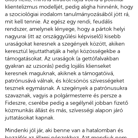
klientelizmus modelljét, pedig aligha hinnénk, hogy
a szociológiai irodalom tanulmányozásából jött rá,
mit kell tennie. Az egész egy rendi, feudális
rendszer, amelynek lényege, hogy a pártok helyi
nagyurai (itt az országgyűlési képviselő) kisebb
uraságokat keresnek a szegények között, akiken
keresztül lejuttathatják a helyi közösségekbe a
támogatásokat. Az uraságok (a gettófalvakban
gyakran az uzsorás) pedig lojális klienseket
keresnek maguknak, akiknek a támogatóivá,
patrónusává válnak, és kölcsönös szívességeket
tesznek egymásnak. A szegények a patrónusukra
szavaznak, vagyis a polgármesterre és persze a
Fideszre, cserébe pedig a segélynél jobban fizető
közmunkás állást és más, szívességi alapon járó
juttatásokat kapnak.
Mindenki jól jár, aki benne van a hatalomban és
hozzáfér az állami pénzekhez. Azt mondjuk nem