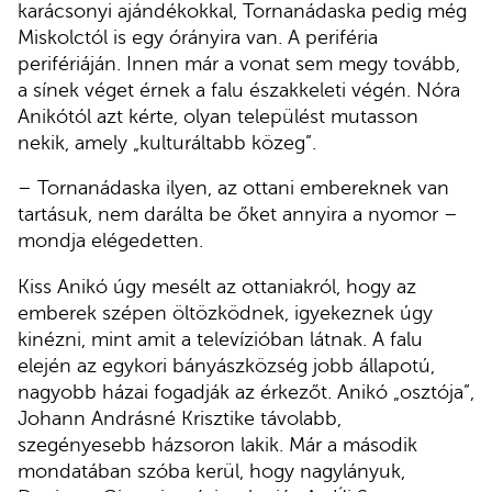
karácsonyi ajándékokkal, Tornanádaska pedig még
Miskolctól is egy órányira van. A periféria
perifériáján. Innen már a vonat sem megy tovább,
a sínek véget érnek a falu északkeleti végén. Nóra
Anikótól azt kérte, olyan települést mutasson
nekik, amely „kulturáltabb közeg”.
– Tornanádaska ilyen, az ottani embereknek van
tartásuk, nem darálta be őket annyira a nyomor –
mondja elégedetten.
Kiss Anikó úgy mesélt az ottaniakról, hogy az
emberek szépen öltözködnek, igyekeznek úgy
kinézni, mint amit a televízióban látnak. A falu
elején az egykori bányászközség jobb állapotú,
nagyobb házai fogadják az érkezőt. Anikó „osztója”,
Johann Andrásné Krisztike távolabb,
szegényesebb házsoron lakik. Már a második
mondatában szóba kerül, hogy nagylányuk,