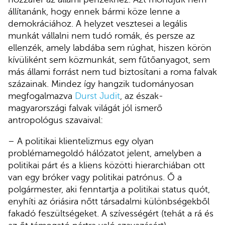
állítanánk, hogy ennek bármi köze lenne a
demokráciához. A helyzet vesztesei a legális
munkát vállalni nem tudó romák, és persze az
ellenzék, amely labdába sem rúghat, hiszen körön
kívüliként sem közmunkát, sem fűtőanyagot, sem
más állami forrást nem tud biztosítani a roma falvak
százainak. Mindez így hangzik tudományosan
megfogalmazva
Durst Judit
, az észak-
magyarországi falvak világát jól ismerő
antropológus szavaival:
– A politikai klientelizmus egy olyan
problémamegoldó hálózatot jelent, amelyben a
politikai párt és a kliens közötti hierarchiában ott
van egy bróker vagy politikai patrónus. Ő a
polgármester, aki fenntartja a politikai status quót,
enyhíti az óriásira nőtt társadalmi különbségekből
fakadó feszültségeket. A szívességért (tehát a rá és