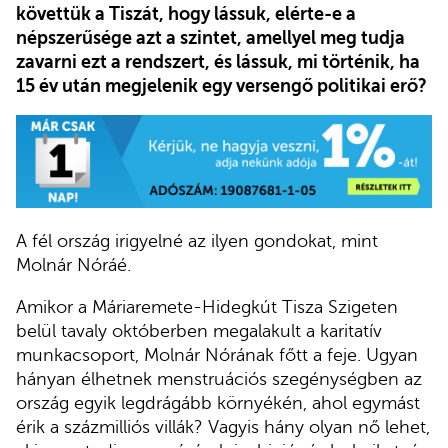
követtük a Tiszát, hogy lássuk, elérte-e a
népszerűsége azt a szintet, amellyel meg tudja
zavarni ezt a rendszert, és lássuk, mi történik, ha
15 év után megjelenik egy versengő politikai erő?
A fél ország irigyelné az ilyen gondokat, mint
Molnár Nóráé.
Amikor a Máriaremete-Hidegkút Tisza Szigeten
belül tavaly októberben megalakult a karitatív
munkacsoport, Molnár Nórának főtt a feje. Ugyan
hányan élhetnek menstruációs szegénységben az
ország egyik legdrágább környékén, ahol egymást
érik a százmilliós villák? Vagyis hány olyan nő lehet,