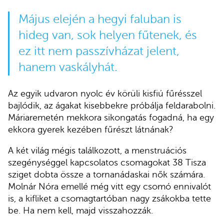
Május elején a hegyi faluban is
hideg van, sok helyen fűtenek, és
ez itt nem passzívházat jelent,
hanem vaskályhát.
Az egyik udvaron nyolc év körüli kisfiú fűrésszel
bajlódik, az ágakat kisebbekre próbálja feldarabolni.
Máriaremetén mekkora sikongatás fogadná, ha egy
ekkora gyerek kezében fűrészt látnának?
A két világ mégis találkozott, a menstruációs
szegénységgel kapcsolatos csomagokat 38 Tisza
sziget dobta össze a tornanádaskai nők számára.
Molnár Nóra emellé még vitt egy csomó ennivalót
is, a kifliket a csomagtartóban nagy zsákokba tette
be. Ha nem kell, majd visszahozzák.