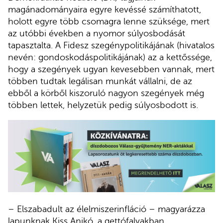
magánadományaira egyre kevéssé számíthatott,
holott egyre több csomagra lenne szüksége, mert
az utóbbi években a nyomor súlyosbodását
tapasztalta. A Fidesz szegénypolitikájának (hivatalos
nevén: gondoskodáspolitikájának) az a kettőssége,
hogy a szegények ugyan kevesebben vannak, mert
többen tudtak legálisan munkát vállalni, de az
ebből a körből kiszoruló nagyon szegények még
többen lettek, helyzetük pedig súlyosbodott is.
– Elszabadult az élelmiszerinfláció – magyarázza
lapunknak Kiss Anikó, a gettófalvakban