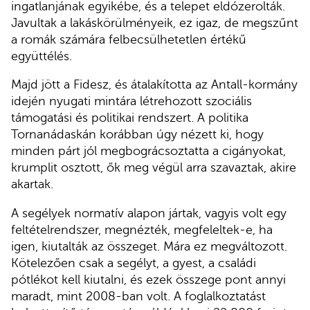
ingatlanjának egyikébe, és a telepet eldózerolták.
Javultak a lakáskörülményeik, ez igaz, de megszűnt
a romák számára felbecsülhetetlen értékű
együttélés.
Majd jött a Fidesz, és átalakította az Antall-kormány
idején nyugati mintára létrehozott szociális
támogatási és politikai rendszert. A politika
Tornanádaskán korábban úgy nézett ki, hogy
minden párt jól megbográcsoztatta a cigányokat,
krumplit osztott, ők meg végül arra szavaztak, akire
akartak.
A segélyek normatív alapon jártak, vagyis volt egy
feltételrendszer, megnézték, megfeleltek-e, ha
igen, kiutalták az összeget. Mára ez megváltozott.
Kötelezően csak a segélyt, a gyest, a családi
pótlékot kell kiutalni, és ezek összege pont annyi
maradt, mint 2008-ban volt. A foglalkoztatást