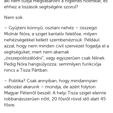
aki nem tudja megvásárolni a higiénés holmikat, és
ehhez a tiszások segítségére szorul?
Nem sok.
– Gyűjteni könnyű, osztani nehéz – összegzi
Molnár Nóra, a sziget karitatív felelőse, milyen
nehézségekkel kellett szembenézniük. Például
azzal, hogy nem minden civil szervezet fogadja el a
segítségüket, mert nem akarnak
„összepolitizálódni”, vagy egyszerűen csak félnek.
Pedig Nóra hangsúlyozza: semmilyen funkciója
nincs a Tisza Pártban.
– Politika? Csak annyiban, hogy mindannyian
változást akarunk – mondja, de azért folyton
Magyar Péterről beszél. A helyi Tisza sziget eleinte
robbanásszerűen nőtt, 20 fősről rövid idő alatt 45
fősre.