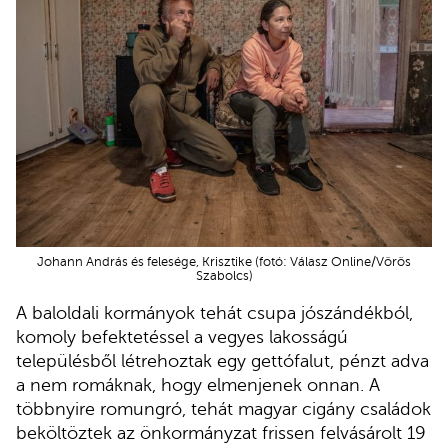
Johann András és felesége, Krisztike (fotó: Válasz Online/Vörös
Szabolcs)
A baloldali kormányok tehát csupa jószándékból,
komoly befektetéssel a vegyes lakosságú
településből létrehoztak egy gettófalut, pénzt adva
a nem romáknak, hogy elmenjenek onnan. A
többnyire romungró, tehát magyar cigány családok
beköltöztek az önkormányzat frissen felvásárolt 19