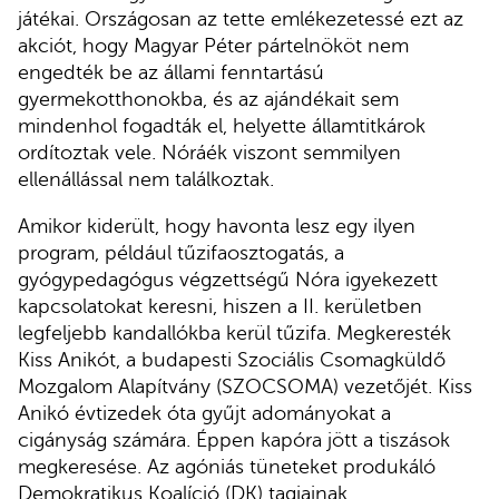
játékai. Országosan az tette emlékezetessé ezt az
akciót, hogy Magyar Péter pártelnököt nem
engedték be az állami fenntartású
gyermekotthonokba, és az ajándékait sem
mindenhol fogadták el, helyette államtitkárok
ordítoztak vele. Nóráék viszont semmilyen
ellenállással nem találkoztak.
Amikor kiderült, hogy havonta lesz egy ilyen
program, például tűzifaosztogatás, a
gyógypedagógus végzettségű Nóra igyekezett
kapcsolatokat keresni, hiszen a II. kerületben
legfeljebb kandallókba kerül tűzifa. Megkeresték
Kiss Anikót, a budapesti Szociális Csomagküldő
Mozgalom Alapítvány (SZOCSOMA) vezetőjét. Kiss
Anikó évtizedek óta gyűjt adományokat a
cigányság számára. Éppen kapóra jött a tiszások
megkeresése. Az agóniás tüneteket produkáló
Demokratikus Koalíció (DK) tagjainak