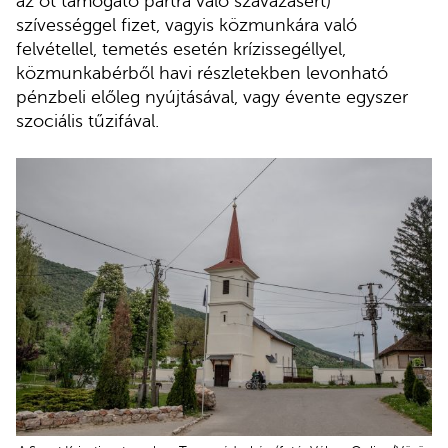
az őt támogató pártra való szavazásért)
szívességgel fizet, vagyis közmunkára való
felvétellel, temetés esetén krízissegéllyel,
közmunkabérből havi részletekben levonható
pénzbeli előleg nyújtásával, vagy évente egyszer
szociális tűzifával.