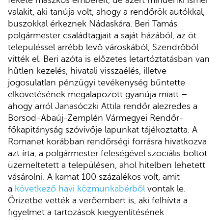
valakit, aki tanúja volt, ahogy a rendőrök autókkal,
buszokkal érkeznek Nádaskára. Beri Tamás
polgármester családtagjait a saját házából, az öt
településsel arrébb levő városkából, Szendrőből
vitték el. Beri azóta is előzetes letartóztatásban van
hűtlen kezelés, hivatali visszaélés, illetve
jogosulatlan pénzügyi tevékenység bűntette
elkövetésének megalapozott gyanúja miatt –
ahogy arról Janasóczki Attila rendőr alezredes a
Borsod-Abaúj-Zemplén Vármegyei Rendőr-
főkapitányság szóvivője lapunkat tájékoztatta. A
Romanet korábban rendőrségi forrásra hivatkozva
azt írta, a polgármester feleségével szociális boltot
üzemeltetett a településen, ahol hitelben lehetett
vásárolni. A kamat 100 százalékos volt, amit
a
következő havi közmunkabérből
vontak le.
Őrizetbe vették a verőembert is, aki felhívta a
figyelmet a tartozások kiegyenlítésének