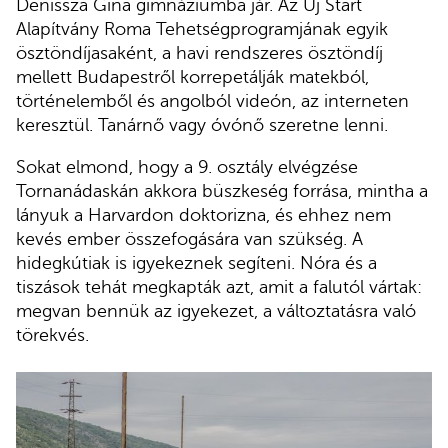
Denissza Gina gimnáziumba jár. Az Új Start
Alapítvány Roma Tehetségprogramjának egyik
ösztöndíjasaként, a havi rendszeres ösztöndíj
mellett Budapestről korrepetálják matekból,
történelemből és angolból videón, az interneten
keresztül. Tanárnő vagy óvónő szeretne lenni.
Sokat elmond, hogy a 9. osztály elvégzése
Tornanádaskán akkora büszkeség forrása, mintha a
lányuk a Harvardon doktorizna, és ehhez nem
kevés ember összefogására van szükség. A
hidegkútiak is igyekeznek segíteni. Nóra és a
tiszások tehát megkapták azt, amit a falutól vártak:
megvan bennük az igyekezet, a változtatásra való
törekvés.