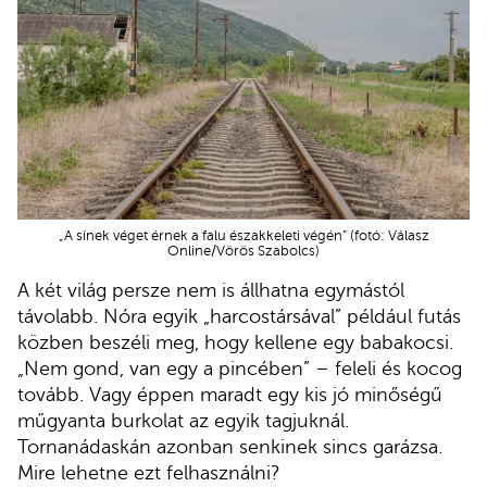
„A sínek véget érnek a falu északkeleti végén” (fotó: Válasz
Online/Vörös Szabolcs)
A két világ persze nem is állhatna egymástól
távolabb. Nóra egyik „harcostársával” például futás
közben beszéli meg, hogy kellene egy babakocsi.
„Nem gond, van egy a pincében” – feleli és kocog
tovább. Vagy éppen maradt egy kis jó minőségű
műgyanta burkolat az egyik tagjuknál.
Tornanádaskán azonban senkinek sincs garázsa.
Mire lehetne ezt felhasználni?