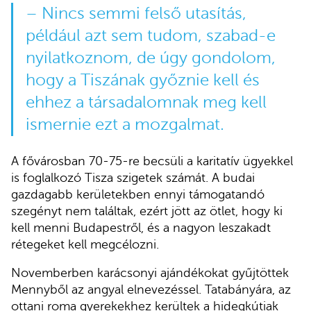
– Nincs semmi felső utasítás,
például azt sem tudom, szabad-e
nyilatkoznom, de úgy gondolom,
hogy a Tiszának győznie kell és
ehhez a társadalomnak meg kell
ismernie ezt a mozgalmat.
A fővárosban 70-75-re becsüli a karitatív ügyekkel
is foglalkozó Tisza szigetek számát. A budai
gazdagabb kerületekben ennyi támogatandó
szegényt nem találtak, ezért jött az ötlet, hogy ki
kell menni Budapestről, és a nagyon leszakadt
rétegeket kell megcélozni.
Novemberben karácsonyi ajándékokat gyűjtöttek
Mennyből az angyal elnevezéssel. Tatabányára, az
ottani roma gyerekekhez kerültek a hidegkútiak