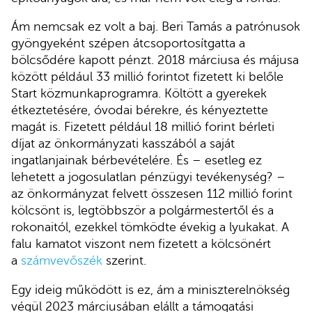
Ám nemcsak ez volt a baj. Beri Tamás a patrónusok
gyöngyeként szépen átcsoportosítgatta a
bölcsődére kapott pénzt. 2018 márciusa és májusa
között például 33 millió forintot fizetett ki belőle
Start közmunkaprogramra. Költött a gyerekek
étkeztetésére, óvodai bérekre, és kényeztette
magát is. Fizetett például 18 millió forint bérleti
díjat az önkormányzati kasszából a saját
ingatlanjainak bérbevételére. És – esetleg ez
lehetett a jogosulatlan pénzügyi tevékenység? –
az önkormányzat felvett összesen 112 millió forint
kölcsönt is, legtöbbször a polgármestertől és a
rokonaitól, ezekkel tömködte évekig a lyukakat. A
falu kamatot viszont nem fizetett a kölcsönért
a
számvevőszék
szerint.
Egy ideig működött is ez, ám a miniszterelnökség
végül 2023 márciusában elállt a támogatási