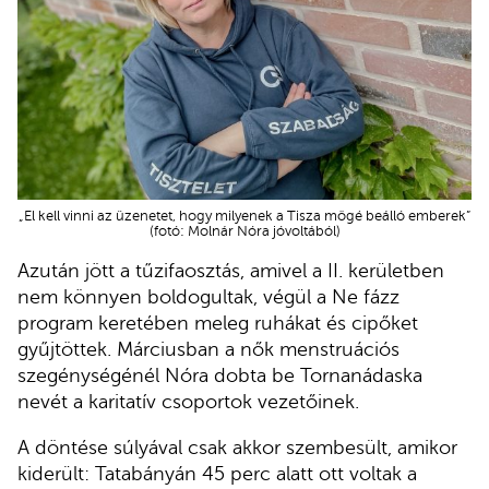
„El kell vinni az üzenetet, hogy milyenek a Tisza mögé beálló emberek”
(fotó: Molnár Nóra jóvoltából)
Azután jött a tűzifaosztás, amivel a II. kerületben
nem könnyen boldogultak, végül a Ne fázz
program keretében meleg ruhákat és cipőket
gyűjtöttek. Márciusban a nők menstruációs
szegénységénél Nóra dobta be Tornanádaska
nevét a karitatív csoportok vezetőinek.
A döntése súlyával csak akkor szembesült, amikor
kiderült: Tatabányán 45 perc alatt ott voltak a