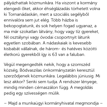
pályázhattak közmunkára. Ha viszont a kormány
elengedi őket, akkor éhséglázadás törhetett volna
ki Tornanádaskán, mert a szociális segélyből
ennivalóra sem jut elég. Több házba is
bekopogtatunk, és sok helyen fogad ugyanaz, a
ma már szokatlan látvány, hogy vagy tíz gyereket,
fél osztálynyi vagy óvodai csoportnyit látunk
egyetlen szobában. A nádaskaiak is kevesebb
kisbabát vállalnak, de három- és hatéves közötti
életkorú gyerekből így is 63 van a faluban.
Végül megengedték nekik, hogy a szomszéd
község, Bódvaszilas önkormányzatán keresztül
szerződjenek közmunkára. Legalábbis júniusig. Mi
lesz akkor? Senki sem tudja. A rendszer lényege,
mindig minden cérnaszálon függ. A megoldás
pedig egy szívességen múlik.
– Majd a munkaügyi kormányhivatal megmondja –