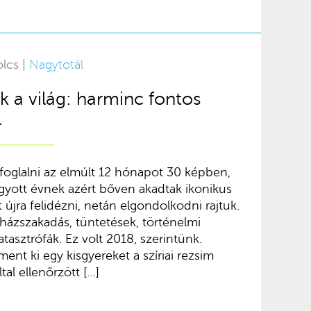
olcs |
Nagytotál
k a világ: harminc fontos
l
foglalni az elmúlt 12 hónapot 30 képben,
yott évnek azért bőven akadtak ikonikus
t újra felidézni, netán elgondolkodni rajtuk.
házszakadás, tüntetések, történelmi
atasztrófák. Ez volt 2018, szerintünk.
nt ki egy kisgyereket a szíriai rezsim
tal ellenőrzött […]