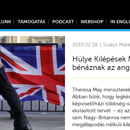
LUNK
TÁMOGATÁS
PODCAST
WEBSHOP
IN ENGL
2019.02.18. | Szabó Márk
Hülye Kilépések 
bénáznak az ango
Theresa May miniszterel
Abban bízik, hogy legké
képviselőházi többség is
elutasított tervét – ez 
sem Nagy-Britannia nem 
megállapodás nélküli kil