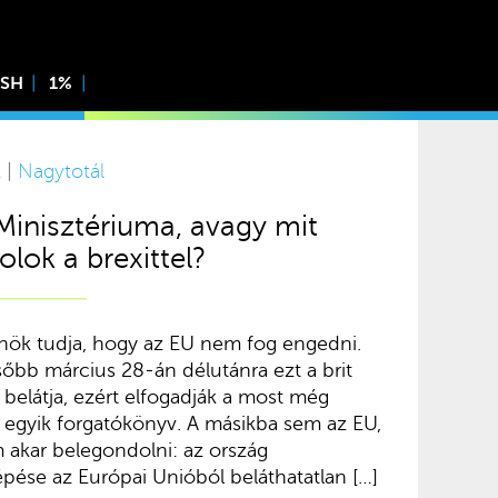
ISH
1%
 |
Nagytotál
Minisztériuma, avagy mit
lok a brexittel?
nök tudja, hogy az EU nem fog engedni.
sőbb március 28-án délutánra ezt a brit
 belátja, ezért elfogadják a most még
az egyik forgatókönyv. A másikba sem az EU,
akar belegondolni: az ország
épése az Európai Unióból beláthatatlan […]