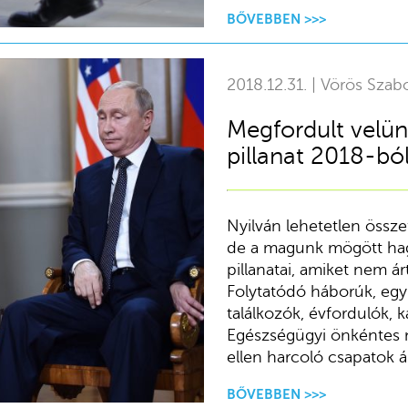
BŐVEBBEN >>>
2018.12.31. | Vörös Szab
Megfordult velün
pillanat 2018-bó
Nyilván lehetetlen össze
de a magunk mögött hag
pillanatai, amiket nem ár
Folytatódó háborúk, egy
találkozók, évfordulók, k
Egészségügyi önkéntes me
ellen harcoló csapatok ál
BŐVEBBEN >>>