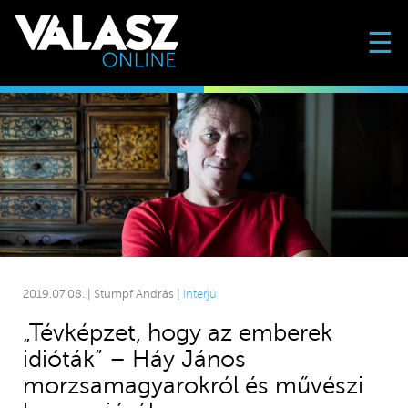
☰
2019.07.08. | Stumpf András |
Interjú
„Tévképzet, hogy az emberek
idióták” – Háy János
morzsamagyarokról és művészi