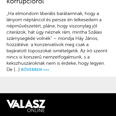
korrupcióról
„Ha elmondom liberális barátaimnak, hogy a
lányom néptáncol és persze én lelkesedem a
népművészetért, pláne, hogy viszonylag jól
citerázok, hát úgy néznek rám, mintha Szálasi
szárnysegéde volnék” – mondja Háy János,
hozzátéve: a konzervatívok meg csak a
bejáratott toposzokat ismételgetik. Az író szerint
nincs is korszerű nemzetfogalmunk, s a
kekszhuszároknak nem is érdeke, hogy legyen.
De […]
BŐVEBBEN >>>