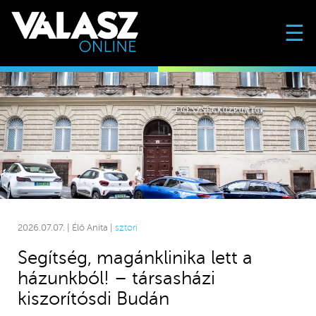
☰
2026.07.07. | Élő Anita |
sztori
Segítség, magánklinika lett a
házunkból! – társasházi
kiszorítósdi Budán