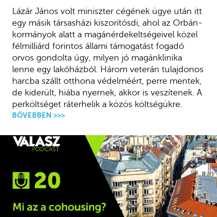
Lázár János volt miniszter cégének ügye után itt
egy másik társasházi kiszorítósdi, ahol az Orbán-
kormányok alatt a magánérdekeltségeivel közel
félmilliárd forintos állami támogatást fogadó
orvos gondolta úgy, milyen jó magánklinika
lenne egy lakóházból. Három veterán tulajdonos
harcba szállt otthona védelméért, perre mentek,
de kiderült, hiába nyernek, akkor is veszítenek. A
perköltséget ráterhelik a közös költségükre.
BŐVEBBEN >>>