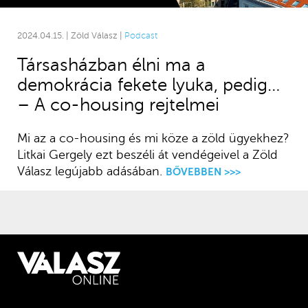
2024.04.15. | Zöld Válasz |
Podcast
Társasházban élni ma a
demokrácia fekete lyuka, pedig…
– A co-housing rejtelmei
Mi az a co-housing és mi köze a zöld ügyekhez?
Litkai Gergely ezt beszéli át vendégeivel a Zöld
Válasz legújabb adásában.
BŐVEBBEN >>>