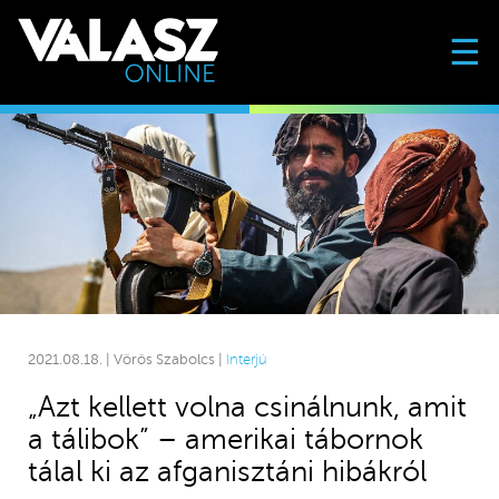
☰
2021.08.18. | Vörös Szabolcs |
Interjú
„Azt kellett volna csinálnunk, amit
a tálibok” – amerikai tábornok
tálal ki az afganisztáni hibákról