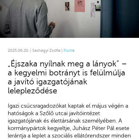
2025.06.20. | Sashegyi Zsófia |
Portré
„Éjszaka nyílnak meg a lányok” –
a kegyelmi botrányt is felülmúlja
a javító igazgatójának
lelepleződése
Igazi csúcsragadozókat kaptak el május végén a
hatóságok a Szőlő utcai javítóintézet
igazgatójának és élettársának személyében. A
kormánypártok kegyeltje, Juhász Péter Pál esete
lerántja a leplet a szociális ellátórendszer minden