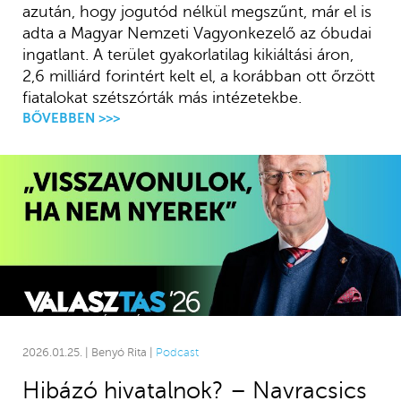
azután, hogy jogutód nélkül megszűnt, már el is
adta a Magyar Nemzeti Vagyonkezelő az óbudai
ingatlant. A terület gyakorlatilag kikiáltási áron,
2,6 milliárd forintért kelt el, a korábban ott őrzött
fiatalokat szétszórták más intézetekbe.
BŐVEBBEN >>>
2026.01.25. | Benyó Rita |
Podcast
Hibázó hivatalnok? – Navracsics