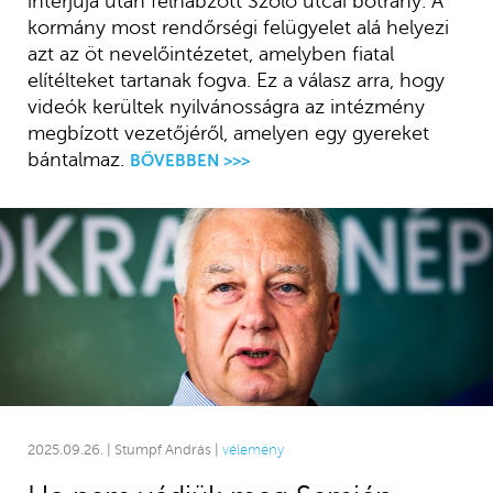
interjúja után felhabzott Szőlő utcai botrány. A
kormány most rendőrségi felügyelet alá helyezi
azt az öt nevelőintézetet, amelyben fiatal
elítélteket tartanak fogva. Ez a válasz arra, hogy
videók kerültek nyilvánosságra az intézmény
megbízott vezetőjéről, amelyen egy gyereket
bántalmaz.
BŐVEBBEN >>>
2025.09.26. | Stumpf András |
vélemény