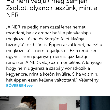
Ha nem védjük meg Semjén
Zsoltot, olyanok leszünk, mint a
NER
„A NER-re pedig nem azzal lehet nemet
mondani, ha az ember beáll a pletykaalapú
megközelítésbe és Semjén fejét kívánja
bizonyítékok híján is. Éppen azzal lehet, ha ezt a
megközelítést nem fogadjuk el. Ez a rendszer
ugyanis nem joganyag, nem is gazdasági
rendszer. A NER valójában mentalitás. A lényege,
hogy nem ugyanaz a szabály vonatkozik a
kegyencre, mint a körön kívülire. S ha valamin,
hát éppen ezen kellene változtatni.” Vélemény.
BŐVEBBEN >>>