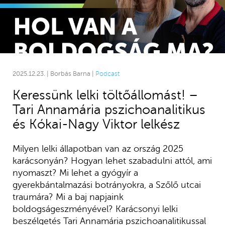
2025.12.23. | Borbás Barna |
Podcast
Keressünk lelki töltőállomást! –
Tari Annamária pszichoanalitikus
és Kókai-Nagy Viktor lelkész
Milyen lelki állapotban van az ország 2025
karácsonyán? Hogyan lehet szabadulni attól, ami
nyomaszt? Mi lehet a gyógyír a
gyerekbántalmazási botrányokra, a Szőlő utcai
traumára? Mi a baj napjaink
boldogságeszményével? Karácsonyi lelki
beszélgetés Tari Annamária pszichoanalitikussal