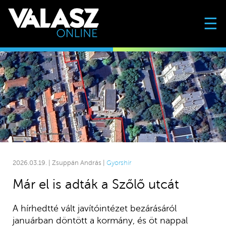
☰
2026.03.19. | Zsuppán András |
Gyorshír
Már el is adták a Szőlő utcát
A hírhedtté vált javítóintézet bezárásáról
januárban döntött a kormány, és öt nappal