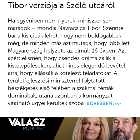
Tibor verziója a Szőlő utcáról
Ha egyéniben nem nyerek, miniszter sem
maradok – mondja Navracsics Tibor. Szerinte
bár a kis cicák lehet, hogy nem boldogabbak
még, de minden más azt mutatja, hogy jobb lett
Magyarország helyzete az elmúlt 16 évben. Azt
azért elismeri, hogy csendes dráma zajlik a
kistelepüléseken, ahol nincs elegendő bevétel
arra, hogy ellássák a kötelező feladatokat. A
területfejlesztési miniszterrel folytatott
beszélgetés első felében a szakmai témák
domináltak, utána azonban a kormányzat
vitatható ügyei kerültek szóba.
BŐVEBBEN >>>