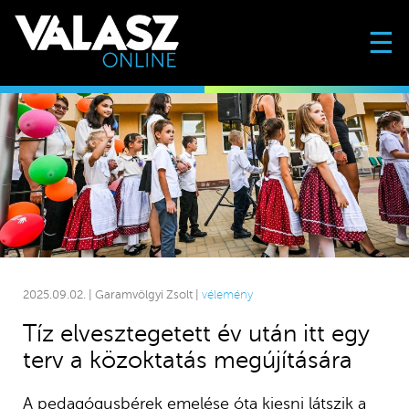
☰
2025.09.02. | Garamvölgyi Zsolt |
vélemény
Tíz elvesztegetett év után itt egy
terv a közoktatás megújítására
A pedagógusbérek emelése óta kiesni látszik a