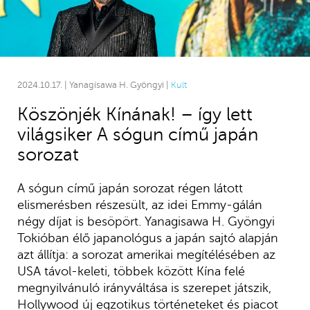
2024.10.17. | Yanagisawa H. Gyöngyi |
Kult
Köszönjék Kínának! – így lett
világsiker A sógun című japán
sorozat
A sógun című japán sorozat régen látott
elismerésben részesült, az idei Emmy-gálán
négy díjat is besöpört. Yanagisawa H. Gyöngyi
Tokióban élő japanológus a japán sajtó alapján
azt állítja: a sorozat amerikai megítélésében az
USA távol-keleti, többek között Kína felé
megnyilvánuló irányváltása is szerepet játszik,
Hollywood új egzotikus történeteket és piacot