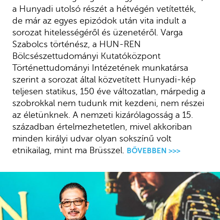
a Hunyadi utolsó részét a hétvégén vetítették,
de már az egyes epizódok után vita indult a
sorozat hitelességéről és üzenetéről. Varga
Szabolcs történész, a HUN-REN
Bölcsészettudományi Kutatóközpont
Történettudományi Intézetének munkatársa
szerint a sorozat által közvetített Hunyadi-kép
teljesen statikus, 150 éve változatlan, márpedig a
szobrokkal nem tudunk mit kezdeni, nem részei
az életünknek. A nemzeti kizárólagosság a 15.
században értelmezhetetlen, mivel akkoriban
minden királyi udvar olyan sokszínű volt
etnikailag, mint ma Brüsszel.
BŐVEBBEN >>>