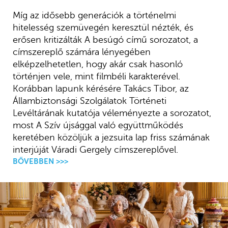
Míg az idősebb generációk a történelmi
hitelesség szemüvegén keresztül nézték, és
erősen kritizálták A besúgó című sorozatot, a
címszereplő számára lényegében
elképzelhetetlen, hogy akár csak hasonló
történjen vele, mint filmbéli karakterével.
Korábban lapunk kérésére Takács Tibor, az
Állambiztonsági Szolgálatok Történeti
Levéltárának kutatója véleményezte a sorozatot,
most A Szív újsággal való együttműködés
keretében közöljük a jezsuita lap friss számának
interjúját Váradi Gergely címszereplővel.
BŐVEBBEN >>>