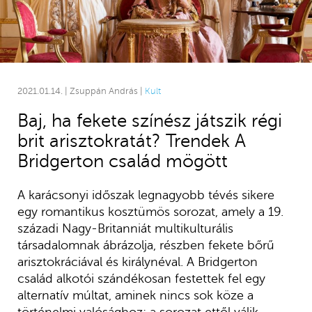
2021.01.14. | Zsuppán András |
Kult
Baj, ha fekete színész játszik régi
brit arisztokratát? Trendek A
Bridgerton család mögött
A karácsonyi időszak legnagyobb tévés sikere
egy romantikus kosztümös sorozat, amely a 19.
századi Nagy-Britanniát multikulturális
társadalomnak ábrázolja, részben fekete bőrű
arisztokráciával és királynéval. A Bridgerton
család alkotói szándékosan festettek fel egy
alternatív múltat, aminek nincs sok köze a
történelmi valósághoz: a sorozat ettől válik