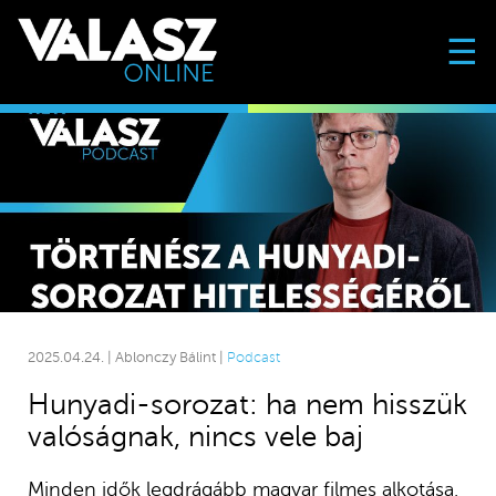
☰
2025.04.24. | Ablonczy Bálint |
Podcast
Hunyadi-sorozat: ha nem hisszük
valóságnak, nincs vele baj
Minden idők legdrágább magyar filmes alkotása,