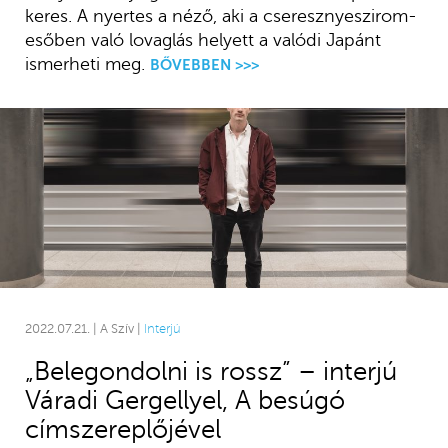
keres. A nyertes a néző, aki a cseresznyeszirom-
esőben való lovaglás helyett a valódi Japánt
ismerheti meg.
BŐVEBBEN >>>
2022.07.21. | A Szív |
Interjú
„Belegondolni is rossz” – interjú
Váradi Gergellyel, A besúgó
címszereplőjével