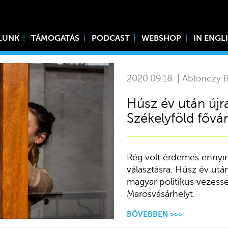
LUNK
TÁMOGATÁS
PODCAST
WEBSHOP
IN ENGL
2020.09.18. | Ablonczy B
Húsz év után újr
Székelyföld fővá
Rég volt érdemes ennyir
választásra. Húsz év utá
magyar politikus vezesse
Marosvásárhelyt.
BŐVEBBEN >>>