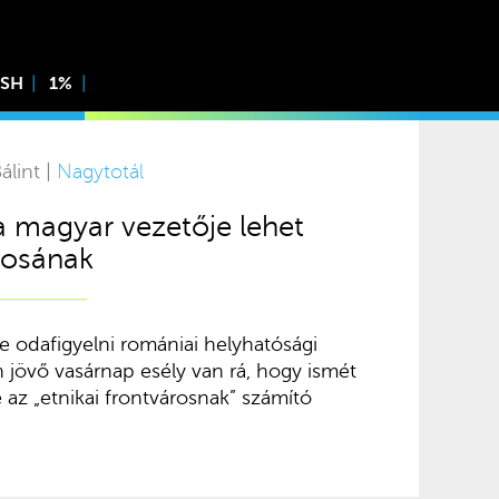
ISH
1%
álint |
Nagytotál
a magyar vezetője lehet
rosának
e odafigyelni romániai helyhatósági
n jövő vasárnap esély van rá, hogy ismét
 az „etnikai frontvárosnak” számító