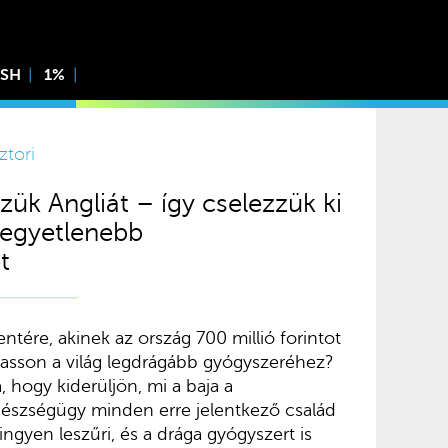
ISH
1%
ztori
k Angliát – így cselezzük ki
gkegyetlenebb
t
tére, akinek az ország 700 millió forintot
hasson a világ legdrágább gyógyszeréhez?
, hogy kiderüljön, mi a baja a
észségügy minden erre jelentkező család
ngyen leszűri, és a drága gyógyszert is