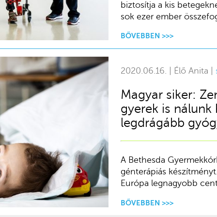
biztosítja a kis betege
sok ezer ember összefog
BŐVEBBEN >>>
2020.06.16. | Élő Anita |
Magyar siker: Ze
gyerek is nálunk
legdrágább gyóg
A Bethesda Gyermekkórhá
génterápiás készítményt.
Európa legnagyobb cent
BŐVEBBEN >>>