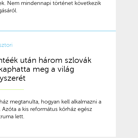
knek. Nem mindennapi történet következik
ásáról.
sztori
ntéék után három szlovák
 kaphatta meg a világ
yszerét
z megtanulta, hogyan kell alkalmazni a
 Azóta a kis református kórház egész
ruma lett.