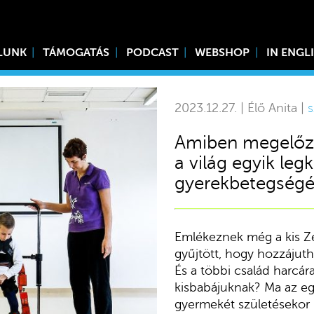
LUNK
TÁMOGATÁS
PODCAST
WEBSHOP
IN ENGL
2023.12.27. | Élő Anita |
s
Amiben megelőzzü
a világ egyik le
gyerekbetegségé
Emlékeznek még a kis Zen
gyűjtött, hogy hozzájut
És a többi család harcára
kisbabájuknak? Ma az eg
gyermekét születésekor i