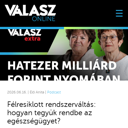
☰
2026.06.16. | Élő Anita |
Podcast
Félresiklott rendszerváltás:
hogyan tegyük rendbe az
egészségügyet?