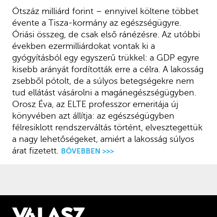
Ötszáz milliárd forint – ennyivel költene többet
évente a Tisza-kormány az egészségügyre.
Óriási összeg, de csak első ránézésre. Az utóbbi
években ezermilliárdokat vontak ki a
gyógyításból egy egyszerű trükkel: a GDP egyre
kisebb arányát fordították erre a célra. A lakosság
zsebből pótolt, de a súlyos betegségekre nem
tud ellátást vásárolni a magánegészségügyben.
Orosz Éva, az ELTE professzor emeritája új
könyvében azt állítja: az egészségügyben
félresiklott rendszerváltás történt, elvesztegettük
a nagy lehetőségeket, amiért a lakosság súlyos
árat fizetett.
BŐVEBBEN >>>