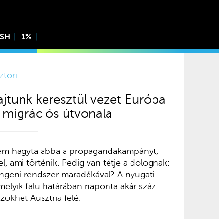
ISH
1%
ztori
ajtunk keresztül vezet Európa
 migrációs útvonala
em hagyta abba a propagandakampányt,
l, ami történik. Pedig van tétje a dolognak:
ngeni rendszer maradékával? A nyugati
melyik falu határában naponta akár száz
szökhet Ausztria felé.