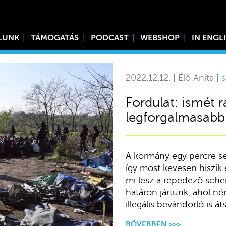
LUNK
TÁMOGATÁS
PODCAST
WEBSHOP
IN ENGL
2022.12.12. | Élő Anita |
s
Fordulat: ismét r
legforgalmasabb
A kormány egy percre s
így most kevesen hiszik e
mi lesz a repedező sche
határon jártunk, ahol né
illegális bevándorló is át
BŐVEBBEN >>>