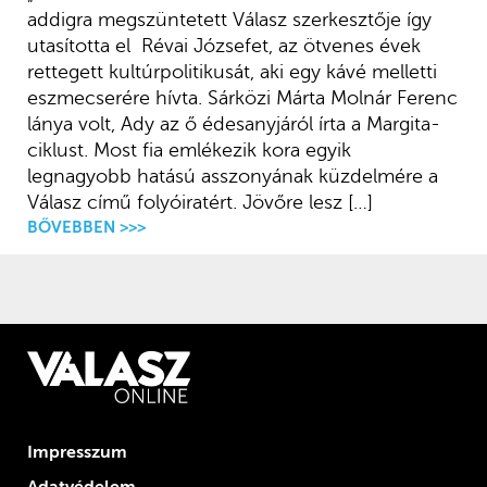
addigra megszüntetett Válasz szerkesztője így
utasította el Révai Józsefet, az ötvenes évek
rettegett kultúrpolitikusát, aki egy kávé melletti
eszmecserére hívta. Sárközi Márta Molnár Ferenc
lánya volt, Ady az ő édesanyjáról írta a Margita-
ciklust. Most fia emlékezik kora egyik
legnagyobb hatású asszonyának küzdelmére a
Válasz című folyóiratért. Jövőre lesz […]
BŐVEBBEN >>>
Impresszum