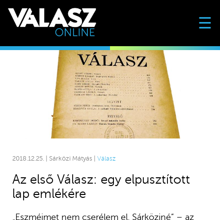
☰
2018.12.25. | Sárközi Mátyás |
Válasz
Az első Válasz: egy elpusztított
lap emlékére
„Eszméimet nem cserélem el. Sárköziné“ – az