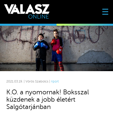
☰
2021.03.19. | Vörös Szabolcs |
riport
K.O. a nyomornak! Boksszal
küzdenek a jobb életért
Salgótarjánban