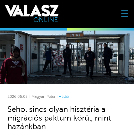
☰
2026.06.03. | Magyari Péter |
Háttér
Sehol sincs olyan hisztéria a
migrációs paktum körül, mint
hazánkban