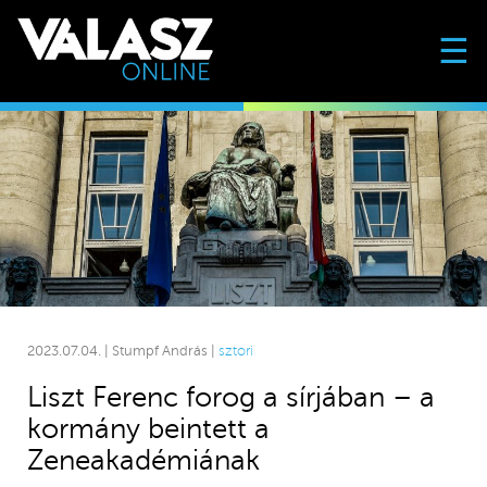
☰
2023.07.04. | Stumpf András |
sztori
Liszt Ferenc forog a sírjában – a
kormány beintett a
Zeneakadémiának