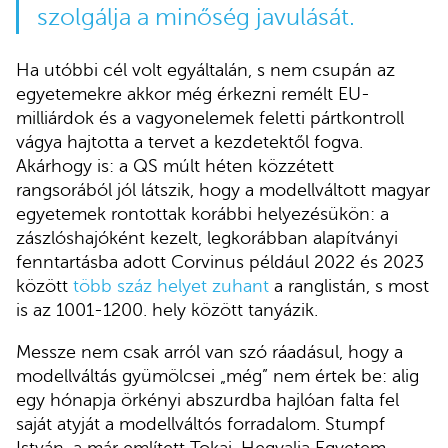
szolgálja a minőség javulását.
Ha utóbbi cél volt egyáltalán, s nem csupán az
egyetemekre akkor még érkezni remélt EU-
milliárdok és a vagyonelemek feletti pártkontroll
vágya hajtotta a tervet a kezdetektől fogva.
Akárhogy is: a QS múlt héten közzétett
rangsorából jól látszik, hogy a modellváltott magyar
egyetemek rontottak korábbi helyezésükön: a
zászlóshajóként kezelt, legkorábban alapítványi
fenntartásba adott Corvinus például 2022 és 2023
között
több száz helyet zuhant
a ranglistán, s most
is az 1001-1200. hely között tanyázik.
Messze nem csak arról van szó ráadásul, hogy a
modellváltás gyümölcsei „még” nem értek be: alig
egy hónapja örkényi abszurdba hajlóan falta fel
saját atyját a modellváltós forradalom. Stumpf
István, a már említett Tokaj-Hegyalja Egyetem