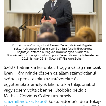
Kutnyánszky Csaba, a Liszt Ferenc Zeneművészeti Egyetem
rektorhelyettese a Terras sem Sombra fesztiválról tartott
sajtótájékoztatón a Magyar Tudományos Akadémia
Bölcsészettudományi Kutatóközpont Zenetudományi Intézetében
2018. január 26-án (fotó: MTI/Balogh Zoltán)
Széttárhatnánk a kezünket, hogy a válság már csak
ilyen – ám mindeközben az állam számolatlanul
szórta a pénzt azokra az intézetekre és
egyetemekre, amelyek kikerültek a tulajdonából
vagy sosem voltak benne. Utóbbira példa a
Mathias Corvinus Collegium, amely
százmilliárdokat kapott
köztulajdonból, de a Tokaj-