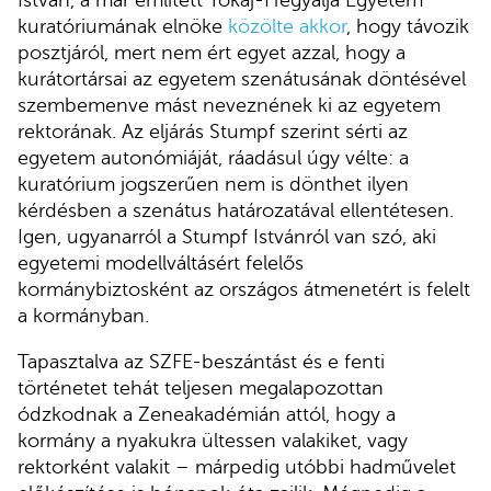
kuratóriumának elnöke
közölte akkor
, hogy távozik
posztjáról, mert nem ért egyet azzal, hogy a
kurátortársai az egyetem szenátusának döntésével
szembemenve mást neveznének ki az egyetem
rektorának. Az eljárás Stumpf szerint sérti az
egyetem autonómiáját, ráadásul úgy vélte: a
kuratórium jogszerűen nem is dönthet ilyen
kérdésben a szenátus határozatával ellentétesen.
Igen, ugyanarról a Stumpf Istvánról van szó, aki
egyetemi modellváltásért felelős
kormánybiztosként az országos átmenetért is felelt
a kormányban.
Tapasztalva az SZFE-beszántást és e fenti
történetet tehát teljesen megalapozottan
ódzkodnak a Zeneakadémián attól, hogy a
kormány a nyakukra ültessen valakiket, vagy
rektorként valakit – márpedig utóbbi hadművelet