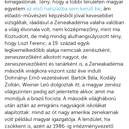
kimagaslónak. Tény, hogy a többi területen magyar
egyetem
az első hatszázba sem került be
, ám
előadó-művészeti képzésből jóval kevesebbet
vizsgáltak, ráadásul a Zeneakadémia valaha valóban
a világ élvonala volt, nem középmezőny, mint ma.
Köztudott, de még mindig alulhangsúlyozott tény,
hogy Liszt Ferenc, a 19. század egyik
legkiemelkedőbb alakja nemcsak zenészként,
zeneszerzőként alkotott nagyot, de
zeneszervezőként és tanárként is, a Zeneakadémia
második virágkora viszont száz éve indult
Dohnányi Ernő vezetésével. Bartók Béla, Kodály
Zoltán, Weiner Leó dolgoztak itt, a magyar zenész
világszinten pedig azt jelentette akkor, amit ma
mondjuk a brazil focista. A második világháború
után aztán az emigráns nagyságok iskolákat
alapítottak: mind az öt nagy amerikai zenekarnak
volt például magyar igazgatója. A lendület, ha
csökkent is, azért az 1986-ig intézményvezető