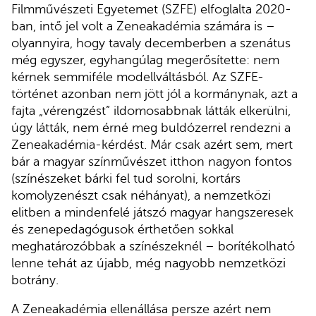
Filmművészeti Egyetemet (SZFE) elfoglalta 2020-
ban, intő jel volt a Zeneakadémia számára is –
olyannyira, hogy tavaly decemberben a szenátus
még egyszer, egyhangúlag megerősítette: nem
kérnek semmiféle modellváltásból. Az SZFE-
történet azonban nem jött jól a kormánynak, azt a
fajta „vérengzést” ildomosabbnak látták elkerülni,
úgy látták, nem érné meg buldózerrel rendezni a
Zeneakadémia-kérdést. Már csak azért sem, mert
bár a magyar színművészet itthon nagyon fontos
(színészeket bárki fel tud sorolni, kortárs
komolyzenészt csak néhányat), a nemzetközi
elitben a mindenfelé játszó magyar hangszeresek
és zenepedagógusok érthetően sokkal
meghatározóbbak a színészeknél – borítékolható
lenne tehát az újabb, még nagyobb nemzetközi
botrány.
A Zeneakadémia ellenállása persze azért nem