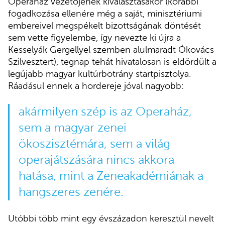
Operaház vezetőjének kiválasztásakor (korábbi
fogadkozása ellenére még a saját, minisztériumi
embereivel megspékelt bizottságának döntését
sem vette figyelembe, így nevezte ki újra a
Kesselyák Gergellyel szemben alulmaradt Ókovács
Szilvesztert), tegnap tehát hivatalosan is eldördült a
legújabb magyar kultúrbotrány startpisztolya.
Ráadásul ennek a hordereje jóval nagyobb:
akármilyen szép is az Operaház,
sem a magyar zenei
ökoszisztémára, sem a világ
operajátszására nincs akkora
hatása, mint a Zeneakadémiának a
hangszeres zenére.
Utóbbi több mint egy évszázadon keresztül nevelt