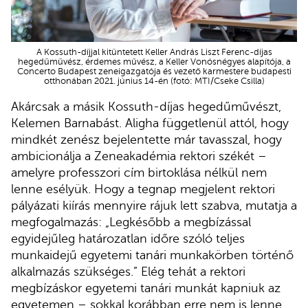
A Kossuth-díjjal kitüntetett Keller András Liszt Ferenc-díjas
hegedűművész, érdemes művész, a Keller Vonósnégyes alapítója, a
Concerto Budapest zeneigazgatója és vezető karmestere budapesti
otthonában 2021. június 14-én (fotó: MTI/Cseke Csilla)
Akárcsak a másik Kossuth-díjas hegedűművészt,
Kelemen Barnabást. Aligha függetlenül attól, hogy
mindkét zenész bejelentette már tavasszal, hogy
ambicionálja a Zeneakadémia rektori székét –
amelyre professzori cím birtoklása nélkül nem
lenne esélyük. Hogy a tegnap megjelent rektori
pályázati kiírás mennyire rájuk lett szabva, mutatja a
megfogalmazás: „Legkésőbb a megbízással
egyidejűleg határozatlan időre szóló teljes
munkaidejű egyetemi tanári munkakörben történő
alkalmazás szükséges.” Elég tehát a rektori
megbízáskor egyetemi tanári munkát kapniuk az
egyetemen – sokkal korábban erre nem is lenne