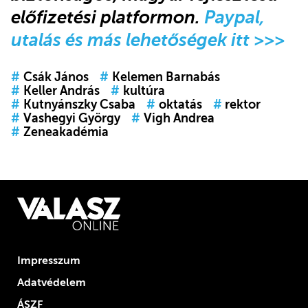
előfizetési platformon.
Paypal,
utalás és más lehetőségek itt >>>
#
Csák János
#
Kelemen Barnabás
#
Keller András
#
kultúra
#
Kutnyánszky Csaba
#
oktatás
#
rektor
#
Vashegyi György
#
Vigh Andrea
#
Zeneakadémia
Impresszum
Adatvédelem
ÁSZF