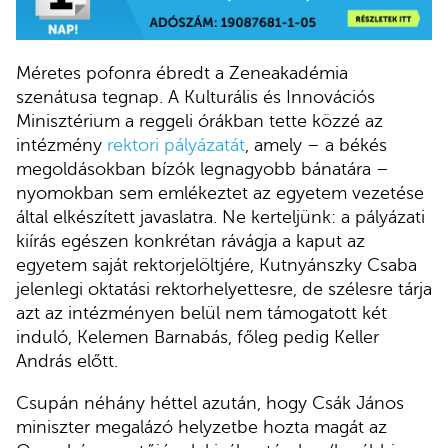
Méretes pofonra ébredt a Zeneakadémia
szenátusa tegnap. A Kulturális és Innovációs
Minisztérium a reggeli órákban tette közzé az
intézmény
rektori pályázatát
, amely – a békés
megoldásokban bízók legnagyobb bánatára –
nyomokban sem emlékeztet az egyetem vezetése
által elkészített javaslatra. Ne kerteljünk: a pályázati
kiírás egészen konkrétan rávágja a kaput az
egyetem saját rektorjelöltjére, Kutnyánszky Csaba
jelenlegi oktatási rektorhelyettesre, de szélesre tárja
azt az intézményen belül nem támogatott két
induló, Kelemen Barnabás, főleg pedig Keller
András előtt.
Csupán néhány héttel azután, hogy Csák János
miniszter megalázó helyzetbe hozta magát az