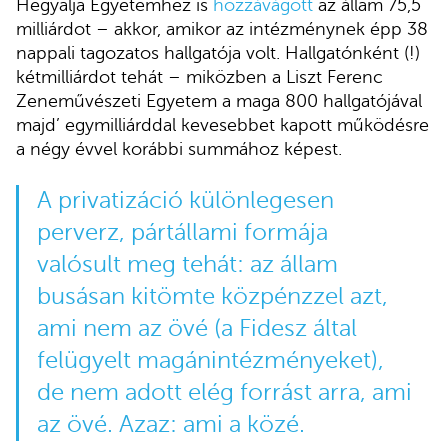
Hegyalja Egyetemhez is
hozzávágott
az állam 75,5
milliárdot – akkor, amikor az intézménynek épp 38
nappali tagozatos hallgatója volt. Hallgatónként (!)
kétmilliárdot tehát – miközben a Liszt Ferenc
Zeneművészeti Egyetem a maga 800 hallgatójával
majd’ egymilliárddal kevesebbet kapott működésre
a négy évvel korábbi summához képest.
A privatizáció különlegesen
perverz, pártállami formája
valósult meg tehát: az állam
busásan kitömte közpénzzel azt,
ami nem az övé (a Fidesz által
felügyelt magánintézményeket),
de nem adott elég forrást arra, ami
az övé. Azaz: ami a közé.