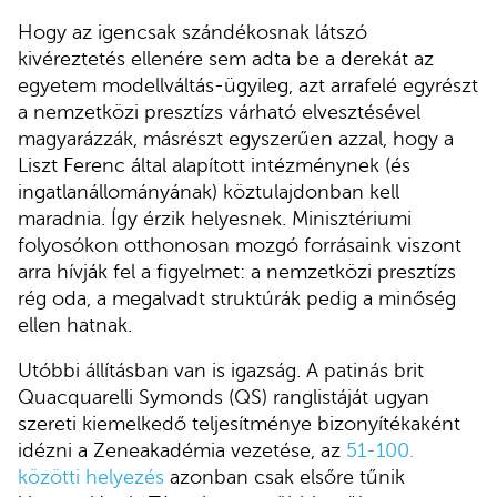
Hogy az igencsak szándékosnak látszó
kivéreztetés ellenére sem adta be a derekát az
egyetem modellváltás-ügyileg, azt arrafelé egyrészt
a nemzetközi presztízs várható elvesztésével
magyarázzák, másrészt egyszerűen azzal, hogy a
Liszt Ferenc által alapított intézménynek (és
ingatlanállományának) köztulajdonban kell
maradnia. Így érzik helyesnek. Minisztériumi
folyosókon otthonosan mozgó forrásaink viszont
arra hívják fel a figyelmet: a nemzetközi presztízs
rég oda, a megalvadt struktúrák pedig a minőség
ellen hatnak.
Utóbbi állításban van is igazság. A patinás brit
Quacquarelli Symonds (QS) ranglistáját ugyan
szereti kiemelkedő teljesítménye bizonyítékaként
idézni a Zeneakadémia vezetése, az
51-100.
közötti helyezés
azonban csak elsőre tűnik