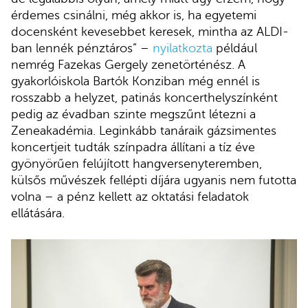
érdemes csinálni, még akkor is, ha egyetemi
docensként kevesebbet keresek, mintha az ALDI-
ban lennék pénztáros” –
nyilatkozta
például
nemrég Fazekas Gergely zenetörténész. A
gyakorlóiskola Bartók Konziban még ennél is
rosszabb a helyzet, patinás koncerthelyszínként
pedig az évadban szinte megszűnt létezni a
Zeneakadémia. Leginkább tanáraik gázsimentes
koncertjeit tudták színpadra állítani a tíz éve
gyönyörűen felújított hangversenyteremben,
külsős művészek fellépti díjára ugyanis nem futotta
volna – a pénz kellett az oktatási feladatok
ellátására.