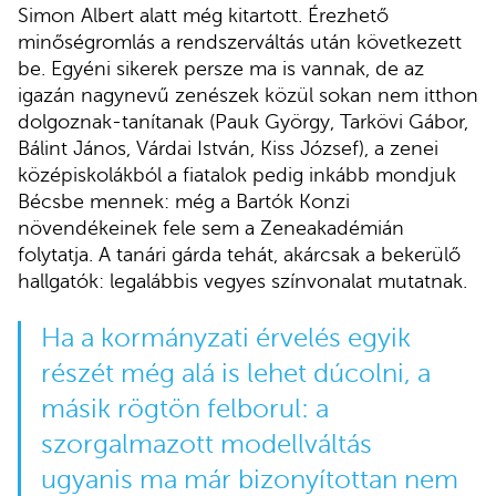
Simon Albert alatt még kitartott. Érezhető
minőségromlás a rendszerváltás után következett
be. Egyéni sikerek persze ma is vannak, de az
igazán nagynevű zenészek közül sokan nem itthon
dolgoznak-tanítanak (Pauk György, Tarkövi Gábor,
Bálint János, Várdai István, Kiss József), a zenei
középiskolákból a fiatalok pedig inkább mondjuk
Bécsbe mennek: még a Bartók Konzi
növendékeinek fele sem a Zeneakadémián
folytatja. A tanári gárda tehát, akárcsak a bekerülő
hallgatók: legalábbis vegyes színvonalat mutatnak.
Ha a kormányzati érvelés egyik
részét még alá is lehet dúcolni, a
másik rögtön felborul: a
szorgalmazott modellváltás
ugyanis ma már bizonyítottan nem