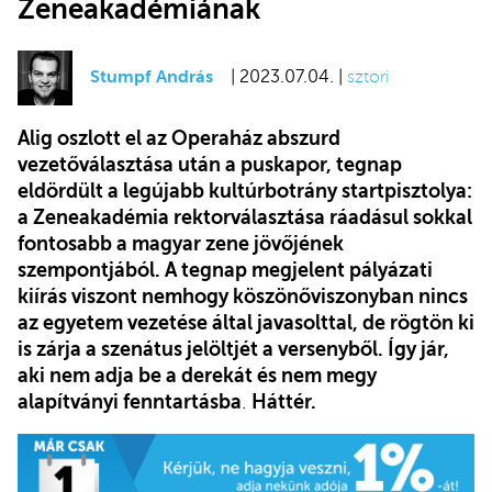
Zeneakadémiának
Stumpf András
| 2023.07.04. |
sztori
Alig oszlott el az Operaház abszurd
vezetőválasztása után a puskapor, tegnap
eldördült a legújabb kultúrbotrány startpisztolya:
a Zeneakadémia rektorválasztása ráadásul sokkal
fontosabb a magyar zene jövőjének
szempontjából. A tegnap megjelent pályázati
kiírás viszont nemhogy köszönőviszonyban nincs
az egyetem vezetése által javasolttal, de rögtön ki
is zárja a szenátus jelöltjét a versenyből. Így jár,
aki nem adja be a derekát és nem megy
alapítványi fenntartásba
.
Háttér.