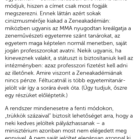
módjuk, hiszen a címet csak most fogják
megszerezni. Ennek láttán azért sokak
cinizmusmérője kiakad a Zeneakadémián:
miközben ugyanis az MMA nyugodtan kreálgatja a
zeneművészeti egyetemre szánt tanárokat, az
egyetem maga képtelen normál menetben, saját
jogán professzorokat avatni. Nekik ugyanis, ha
kineveznek valakit, a státuszt is biztosítaniuk kell az
intézményben: azaz professzori fizetést kell adni
az illetőnek. Amire viszont a Zeneakadémiának
nincs pénze. Féltucatnál is több egyetemitanár-
jelölt vár így a sorára évek óta. (Úgy tudjuk, őszre
egy részüket előléptetik.)
A rendszer mindenesetre a fenti módokon,
„trükkök százaival” biztosít lehetőséget arra, hogy a
neki kedves jelöltek pályázhassanak – a
minisztérium azonban most nem elégedett meg
ennyivel. A nem saját jelöltet elegánsan azonnal ki