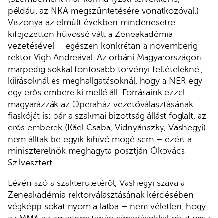
például az NKA megszüntetésére vonatkozóval.)
Viszonya az elmúlt években mindenesetre
kifejezetten hűvössé vált a Zeneakadémia
vezetésével – egészen konkrétan a novemberig
rektor Vigh Andreával. Az orbáni Magyarországon
márpedig sokkal fontosabb törvényi feltételeknél,
kiírásoknál és meghallgatásoknál, hogy a NER egy-
egy erős embere ki mellé áll. Forrásaink ezzel
magyarázzák az Operaház vezetőválasztásának
fiaskóját is: bár a szakmai bizottság állást foglalt, az
erős emberek (Káel Csaba, Vidnyánszky, Vashegyi)
nem álltak be egyik kihívó mögé sem – ezért a
miniszterelnök meghagyta posztján Ókovács
Szilvesztert.
Lévén szó a szakterületéről, Vashegyi szava a
Zeneakadémia rektorválasztásának kérdésében
végképp sokat nyom a latba – nem véletlen, hogy
az MMA az egyetemi tanári címadásokkal részt vesz