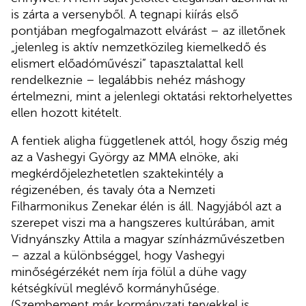
is zárta a versenyből. A tegnapi kiírás első
pontjában megfogalmazott elvárást – az illetőnek
„jelenleg is aktív nemzetközileg kiemelkedő és
elismert előadóművészi” tapasztalattal kell
rendelkeznie – legalábbis nehéz máshogy
értelmezni, mint a jelenlegi oktatási rektorhelyettes
ellen hozott kitételt.
A fentiek aligha függetlenek attól, hogy őszig még
az a Vashegyi György az MMA elnöke, aki
megkérdőjelezhetetlen szaktekintély a
régizenében, és tavaly óta a Nemzeti
Filharmonikus Zenekar élén is áll. Nagyjából azt a
szerepet viszi ma a hangszeres kultúrában, amit
Vidnyánszky Attila a magyar színházművészetben
– azzal a különbséggel, hogy Vashegyi
minőségérzékét nem írja fölül a dühe vagy
kétségkívül meglévő kormányhűsége.
(Szembement már kormányzati tervekkel is,