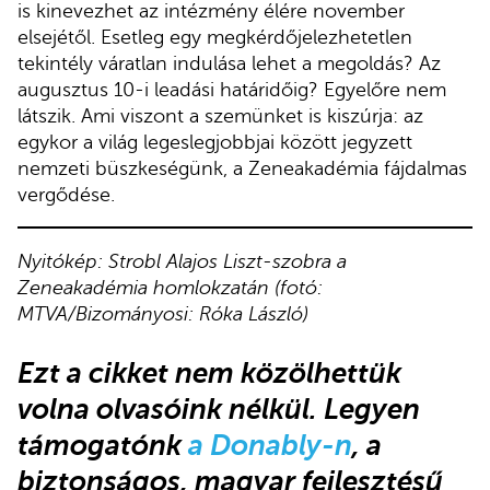
is kinevezhet az intézmény élére november
elsejétől. Esetleg egy megkérdőjelezhetetlen
tekintély váratlan indulása lehet a megoldás? Az
augusztus 10-i leadási határidőig? Egyelőre nem
látszik. Ami viszont a szemünket is kiszúrja: az
egykor a világ legeslegjobbjai között jegyzett
nemzeti büszkeségünk, a Zeneakadémia fájdalmas
vergődése.
Nyitókép: Strobl Alajos Liszt-szobra a
Zeneakadémia homlokzatán (fotó:
MTVA/Bizományosi: Róka László)
Ezt a cikket nem közölhettük
volna olvasóink nélkül. Legyen
támogatónk
a Donably-n
, a
biztonságos, magyar fejlesztésű