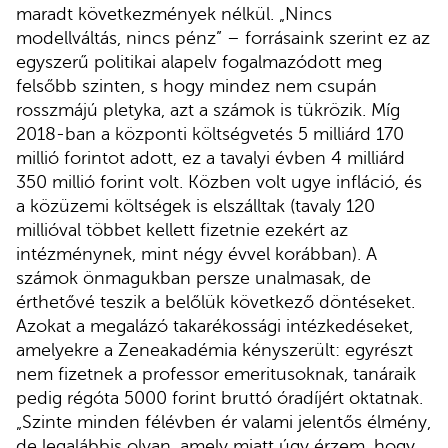
maradt következmények nélkül. „Nincs
modellváltás, nincs pénz” – forrásaink szerint ez az
egyszerű politikai alapelv fogalmazódott meg
felsőbb szinten, s hogy mindez nem csupán
rosszmájú pletyka, azt a számok is tükrözik. Míg
2018-ban a központi költségvetés 5 milliárd 170
millió forintot adott, ez a tavalyi évben 4 milliárd
350 millió forint volt. Közben volt ugye infláció, és
a közüzemi költségek is elszálltak (tavaly 120
millióval többet kellett fizetnie ezekért az
intézménynek, mint négy évvel korábban). A
számok önmagukban persze unalmasak, de
érthetővé teszik a belőlük következő döntéseket.
Azokat a megalázó takarékossági intézkedéseket,
amelyekre a Zeneakadémia kényszerült: egyrészt
nem fizetnek a professor emeritusoknak, tanáraik
pedig régóta 5000 forint bruttó óradíjért oktatnak.
„Szinte minden félévben ér valami jelentős élmény,
de legalábbis olyan, amely miatt úgy érzem, hogy