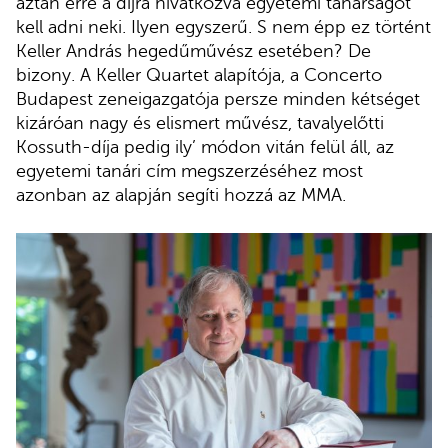
aztán erre a díjra hivatkozva egyetemi tanárságot
kell adni neki. Ilyen egyszerű. S nem épp ez történt
Keller András hegedűművész esetében? De
bizony. A Keller Quartet alapítója, a Concerto
Budapest zeneigazgatója persze minden kétséget
kizáróan nagy és elismert művész, tavalyelőtti
Kossuth-díja pedig ily’ módon vitán felül áll, az
egyetemi tanári cím megszerzéséhez most
azonban az alapján segíti hozzá az MMA.