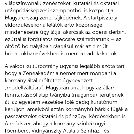
világszínvonalú zenészeket, kutatási és oktatási,
utánpótlásképzési szempontból is központja
Magyarország zenei tájképének. A startpisztoly
eldördülésekor a lelátók értő közönsége
mindenesetre úgy látja: akárcsak az operai derbin,
ezúttal is fordulatos meccsre számíthatunk – az
öltöző homályában ráadásul már az elmúlt
hónapokban-években is ment az adok-kapok.
A valódi kultúrbotrány ugyanis legalább azóta tart,
hogy a Zeneakadémia nemet mert mondani a
kormány által erőltetett úgynevezett
„modellváltásra”. Magyarán arra, hogy az állami
fenntartásból alapítványiba (magánba) kerüljenek
át, az egyetem vezetése fölé pedig kuratórium
kerüljön, amelyből aztán kormányhű bárkik fújják a
passzátszelet oktatási és pénzügyi kérdésekben is.
A módszer, ahogy a kormány színházügyi
főembere, Vidnyánszky Attila a Színház- és