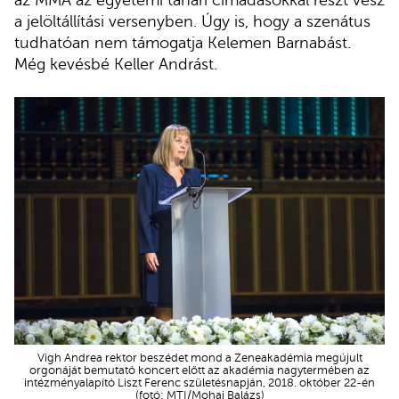
a jelöltállítási versenyben. Úgy is, hogy a szenátus
tudhatóan nem támogatja Kelemen Barnabást.
Még kevésbé Keller Andrást.
Vigh Andrea rektor beszédet mond a Zeneakadémia megújult
orgonáját bemutató koncert előtt az akadémia nagytermében az
intézményalapító Liszt Ferenc születésnapján, 2018. október 22-én
(fotó: MTI/Mohai Balázs)