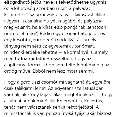
elfogadható jelölt neve is felvetődhetne ugyanis –
ez a lehetőség azonban most, a pályázat
koncertező sztármuzsikusra való kiírásával elillant.
(Ugyan ki csinálna hülyét magából és pályázna
meg valamit, ha a kiírás első pontjának láthatóan
nem felel meg?) Pedig egy elfogadható jelölt és
egy későbbi „európéer” modellváltás, amely
tényleg nem sérti az egyetemi autonómiát,
mindenki érdeke lehetne – a kormányé is, amely
meg tudná mutatni Brüsszelben, hogy az
alapítványi forma itthon sem feltétlenül mindig az
ördög műve. Ebből nem lesz most semmi.
Hogy a gordiuszi csomót mi vághatná át, egyelőre
csak találgatni lehet. Az egyetem szenátusában
vannak, akik úgy látják: akár megtehetik azt is, hogy
alkalmatlannak minősítik Kelement is, Kellert is,
tehát nem választanak senkit rektorjelöltté. A
miniszternek is van persze ütőkártyája: akár biztost