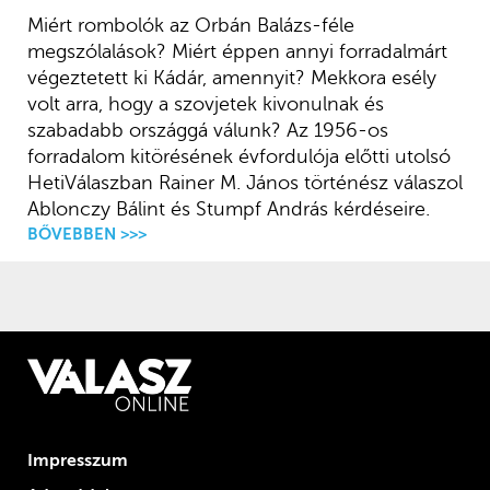
Miért rombolók az Orbán Balázs-féle
megszólalások? Miért éppen annyi forradalmárt
végeztetett ki Kádár, amennyit? Mekkora esély
volt arra, hogy a szovjetek kivonulnak és
szabadabb országgá válunk? Az 1956-os
forradalom kitörésének évfordulója előtti utolsó
HetiVálaszban Rainer M. János történész válaszol
Ablonczy Bálint és Stumpf András kérdéseire.
BŐVEBBEN >>>
Impresszum