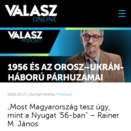
☰
2024.10.17. | Stumpf András |
Podcast
„Most Magyarország tesz úgy,
mint a Nyugat ’56-ban” – Rainer
M. János