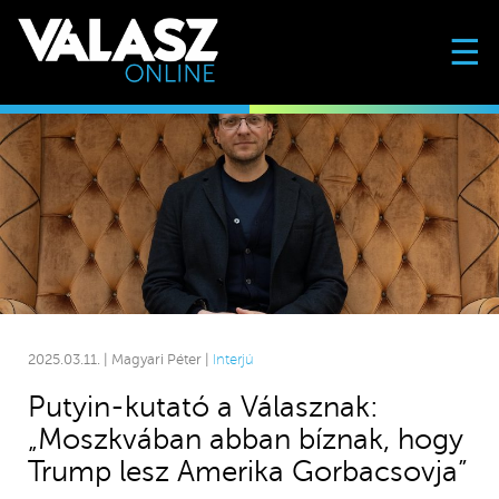
☰
2025.03.11. | Magyari Péter |
Interjú
Putyin-kutató a Válasznak:
„Moszkvában abban bíznak, hogy
Trump lesz Amerika Gorbacsovja”