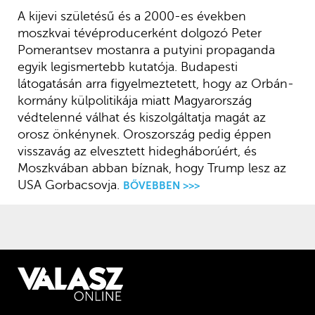
A kijevi születésű és a 2000-es években
moszkvai tévéproducerként dolgozó Peter
Pomerantsev mostanra a putyini propaganda
egyik legismertebb kutatója. Budapesti
látogatásán arra figyelmeztetett, hogy az Orbán-
kormány külpolitikája miatt Magyarország
védtelenné válhat és kiszolgáltatja magát az
orosz önkénynek. Oroszország pedig éppen
visszavág az elvesztett hidegháborúért, és
Moszkvában abban bíznak, hogy Trump lesz az
USA Gorbacsovja.
BŐVEBBEN >>>