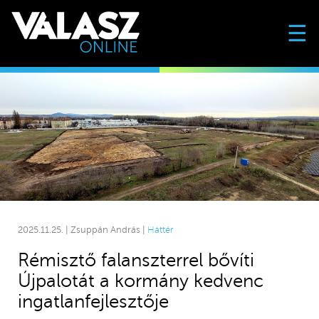
☰
2025.11.25. | Zsuppán András |
Háttér
Rémisztő falanszterrel bővíti
Újpalotát a kormány kedvenc
ingatlanfejlesztője