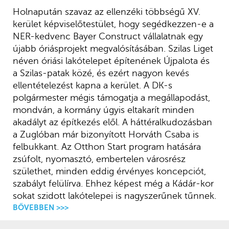
Holnapután szavaz az ellenzéki többségű XV.
kerület képviselőtestület, hogy segédkezzen-e a
NER-kedvenc Bayer Construct vállalatnak egy
újabb óriásprojekt megvalósításában. Szilas Liget
néven óriási lakótelepet építenének Újpalota és
a Szilas-patak közé, és ezért nagyon kevés
ellentételezést kapna a kerület. A DK-s
polgármester mégis támogatja a megállapodást,
mondván, a kormány úgyis eltakarít minden
akadályt az építkezés elől. A háttéralkudozásban
a Zuglóban már bizonyított Horváth Csaba is
felbukkant. Az Otthon Start program hatására
zsúfolt, nyomasztó, embertelen városrész
születhet, minden eddig érvényes koncepciót,
szabályt felülírva. Ehhez képest még a Kádár-kor
sokat szidott lakótelepei is nagyszerűnek tűnnek.
BŐVEBBEN >>>