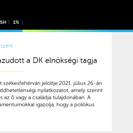
ISH
1%
 szerk
azudott a DK elnökségi tagja
t székesfehérvári jelöltje 2021. július 26-án
feddhetetlenségi nyilatkozatot, amely szerint
ás az ő vagy a családja tulajdonában. A
mentumokkal igazolja, hogy a politikus