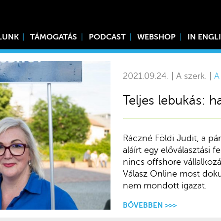
LUNK
TÁMOGATÁS
PODCAST
WEBSHOP
IN ENGL
2021.09.24. | A szerk. |
A
Teljes lebukás: h
Ráczné Földi Judit, a pár
aláírt egy előválasztási 
nincs offshore vállalkoz
Válasz Online most doku
nem mondott igazat.
BŐVEBBEN >>>