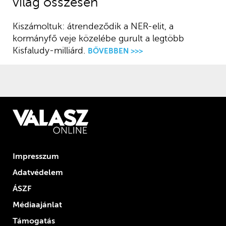
világ összesen
Kiszámoltuk: átrendeződik a NER-elit, a
kormányfő veje közelébe gurult a legtöbb
Kisfaludy-milliárd.
BŐVEBBEN >>>
Impresszum
Adatvédelem
ÁSZF
Médiaajánlat
Támogatás