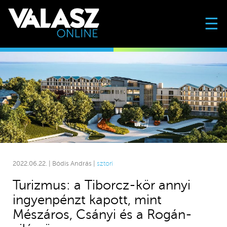
☰
2022.06.22. | Bódis András |
sztori
Turizmus: a Tiborcz-kör annyi
ingyenpénzt kapott, mint
Mészáros, Csányi és a Rogán-