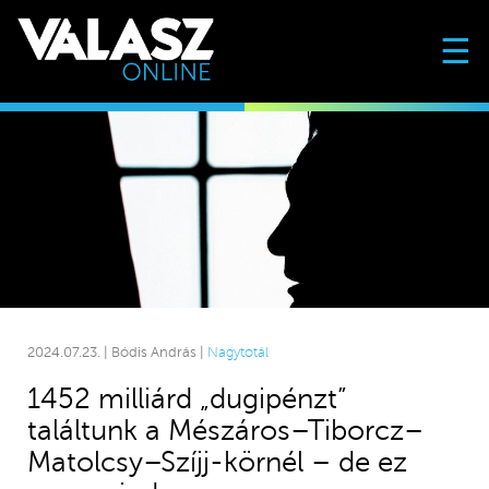
☰
2024.07.23. | Bódis András |
Nagytotál
1452 milliárd „dugipénzt”
találtunk a Mészáros–Tiborcz–
Matolcsy–Szíjj-körnél – de ez