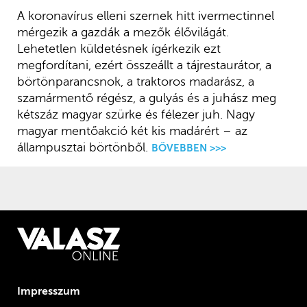
A koronavírus elleni szernek hitt ivermectinnel
mérgezik a gazdák a mezők élővilágát.
Lehetetlen küldetésnek ígérkezik ezt
megfordítani, ezért összeállt a tájrestaurátor, a
börtönparancsnok, a traktoros madarász, a
szamármentő régész, a gulyás és a juhász meg
kétszáz magyar szürke és félezer juh. Nagy
magyar mentőakció két kis madárért – az
állampusztai börtönből.
BŐVEBBEN >>>
Impresszum