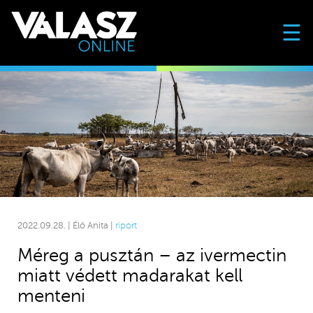
☰
2022.09.28. | Élő Anita |
riport
Méreg a pusztán – az ivermectin
miatt védett madarakat kell
menteni