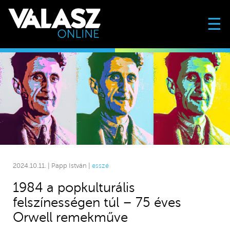
☰
2024.10.11. | Papp István |
esszé
1984 a popkulturális
felszínességen túl – 75 éves
Orwell remekműve