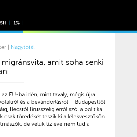
ISH
1%
ter |
Nagytotál
 migránsvita, amit soha senki
ani
az EU-ba idén, mint tavaly, mégis újra
vótákról és a bevándorlásról – Budapesttől
, Bécstől Brüsszelig erről szól a politika.
 csak töredékét teszik ki a lélekvesztőkön
átmászók, de velük tíz éve nem tud a