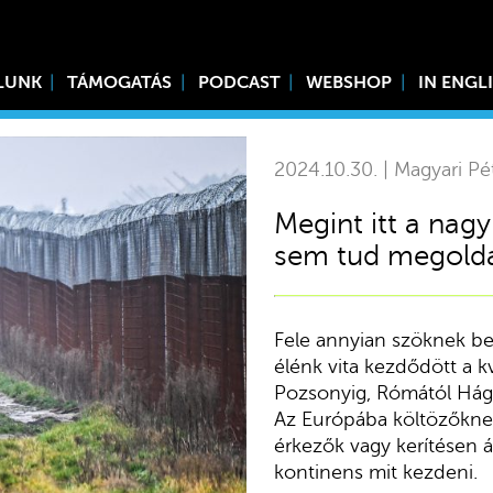
LUNK
TÁMOGATÁS
PODCAST
WEBSHOP
IN ENGL
2024.10.30. | Magyari Pé
Megint itt a nagy
sem tud megold
Fele annyian szöknek be 
élénk vita kezdődött a k
Pozsonyig, Rómától Hágáig
Az Európába költözőknek
érkezők vagy kerítésen 
kontinens mit kezdeni.