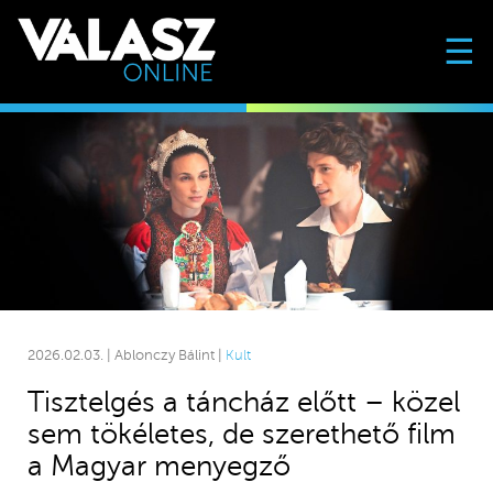
☰
2026.02.03. | Ablonczy Bálint |
Kult
Tisztelgés a táncház előtt – közel
sem tökéletes, de szerethető film
a Magyar menyegző