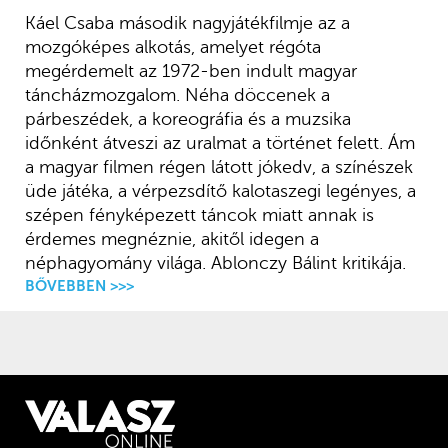
Káel Csaba második nagyjátékfilmje az a
mozgóképes alkotás, amelyet régóta
megérdemelt az 1972-ben indult magyar
táncházmozgalom. Néha döccenek a
párbeszédek, a koreográfia és a muzsika
időnként átveszi az uralmat a történet felett. Ám
a magyar filmen régen látott jókedv, a színészek
üde játéka, a vérpezsdítő kalotaszegi legényes, a
szépen fényképezett táncok miatt annak is
érdemes megnéznie, akitől idegen a
néphagyomány világa. Ablonczy Bálint kritikája.
BŐVEBBEN >>>