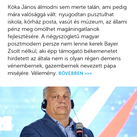
Kóka János álmodni sem merte talán, ami pedig
mára valósággá vált: nyugodtan pusztulhat
iskola, kórház posta, vasút és múzeum, az állami
pénz meg ömölhet magáningatlanok
fejlesztésére. A négyszögletű magyar
posztmodern persze nem lenne kerek Bayer
Zsolt nélkül, aki épp támogató békemenetet
hirdetett az általa nem is olyan régen demens
vénembernek, gazembernek nevezett pápa
miséjére. Vélemény.
BŐVEBBEN >>>