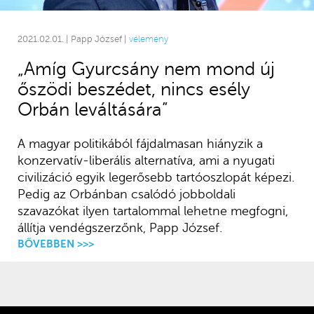
2021.02.01. | Papp József |
vélemény
„Amíg Gyurcsány nem mond új
őszödi beszédet, nincs esély
Orbán leváltására”
A magyar politikából fájdalmasan hiányzik a
konzervatív-liberális alternatíva, ami a nyugati
civilizáció egyik legerősebb tartóoszlopát képezi.
Pedig az Orbánban csalódó jobboldali
szavazókat ilyen tartalommal lehetne megfogni,
állítja vendégszerzőnk, Papp József.
BŐVEBBEN >>>