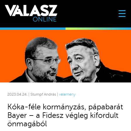
☰
2023.04.24. | Stumpf András |
vélemény
Kóka-féle kormányzás, pápabarát
Bayer – a Fidesz végleg kifordult
önmagából