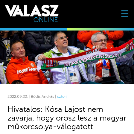
☰
2022.09.22. | Bódis András |
sztori
Hivatalos: Kósa Lajost nem
zavarja, hogy orosz lesz a magyar
műkorcsolya-válogatott