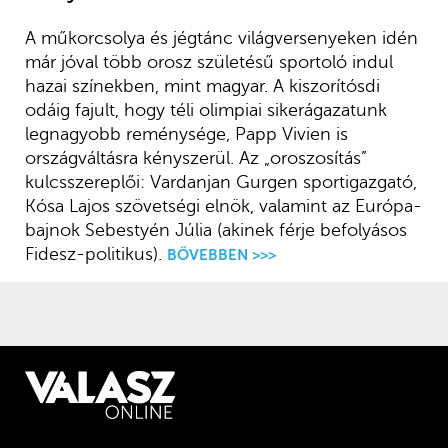
A műkorcsolya és jégtánc világversenyeken idén
már jóval több orosz születésű sportoló indul
hazai színekben, mint magyar. A kiszorítósdi
odáig fajult, hogy téli olimpiai sikerágazatunk
legnagyobb reménysége, Papp Vivien is
országváltásra kényszerül. Az „oroszosítás”
kulcsszereplői: Vardanjan Gurgen sportigazgató,
Kósa Lajos szövetségi elnök, valamint az Európa-
bajnok Sebestyén Júlia (akinek férje befolyásos
Fidesz-politikus).
BŐVEBBEN >>>