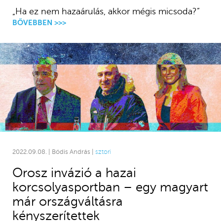
„Ha ez nem hazaárulás, akkor mégis micsoda?”
BŐVEBBEN >>>
2022.09.08. | Bódis András |
sztori
Orosz invázió a hazai
korcsolyasportban – egy magyart
már országváltásra
kényszerítettek