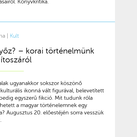
sairól. Könyvkritika.
na |
Kult
yőz? – korai történelmünk
toszáról
alak ugyanakkor sokszor köszönő
ulturális ikonná vált figurával, belevetített
pedig egyszerű fikció. Mit tudunk róla
zhetett a magyar történelemnek egy
ja? Augusztus 20. előestéjén sorra vesszük
.