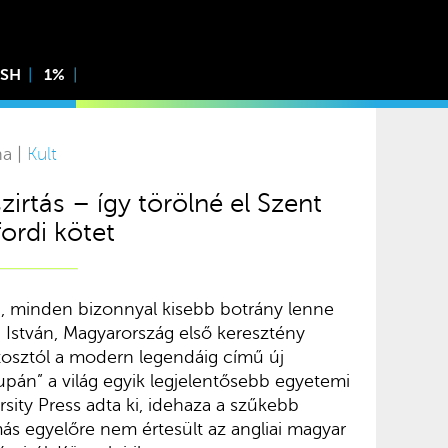
ISH
1%
na |
Kult
szirtás – így törölné el Szent
fordi kötet
, minden bizonnyal kisebb botrány lenne
 István, Magyarország első keresztény
ítosztól a modern legendáig című új
upán” a világ egyik legjelentősebb egyetemi
rsity Press adta ki, idehaza a szűkebb
ás egyelőre nem értesült az angliai magyar