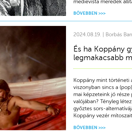
medievista meredek állítá
BŐVEBBEN >>>
2024.08.19. | Borbás Bar
És ha Koppány g
legmakacsabb mí
Koppány mint történeti 
viszonyban sincs a (pop)k
mai képzeteink jó része 
valójában? Tényleg léte
győztes sors-alternatívá
Koppány vezér mítoszait
BŐVEBBEN >>>