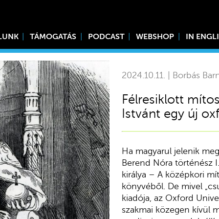
LUNK
TÁMOGATÁS
PODCAST
WEBSHOP
IN ENGL
2024.10.11. | Borbás Bar
Félresiklott míto
Istvánt egy új ox
Ha magyarul jelenik meg
Berend Nóra történész I.
királya – A középkori m
könyvéből. De mivel „cs
kiadója, az Oxford Unive
szakmai közegen kívül m