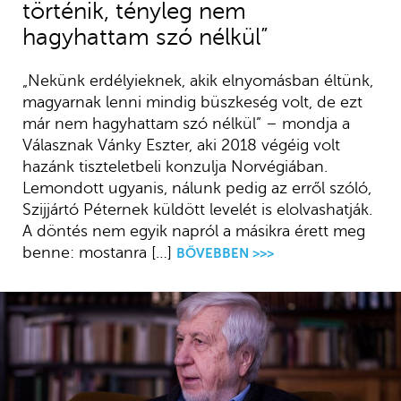
történik, tényleg nem
hagyhattam szó nélkül”
„Nekünk erdélyieknek, akik elnyomásban éltünk,
magyarnak lenni mindig büszkeség volt, de ezt
már nem hagyhattam szó nélkül” – mondja a
Válasznak Vánky Eszter, aki 2018 végéig volt
hazánk tiszteletbeli konzulja Norvégiában.
Lemondott ugyanis, nálunk pedig az erről szóló,
Szijjártó Péternek küldött levelét is elolvashatják.
A döntés nem egyik napról a másikra érett meg
benne: mostanra […]
BŐVEBBEN >>>