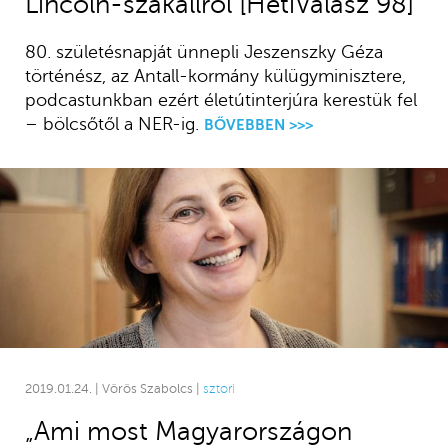
Lincoln-szakállról [HetiVálasz 98]
80. születésnapját ünnepli Jeszenszky Géza
történész, az Antall-kormány külügyminisztere,
podcastunkban ezért életútinterjúra kerestük fel
– bölcsőtől a NER-ig.
BŐVEBBEN >>>
2019.01.24. | Vörös Szabolcs |
sztori
„Ami most Magyarországon