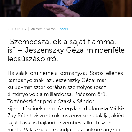
2019.01.16. | Stumpf András |
Interjú
„Szembeszállok a saját fiammal
is” – Jeszenszky Géza mindenféle
lecsúszásokról
Ha valaki örülhetne a kormányzati Soros-ellenes
kampányoknak, az Jeszenszky Géza: már
külügyminiszter korában személyes rossz
élménye volt a milliárdossal. Mégsem örül.
Történészként pedig Szakály Sándor
kijelentéseinek nem. Az egykori diplomata Márki-
Zay Pétert viszont rokonszenvesnek találja, akiért
saját fiával is hajlandó szembeszállni, hiszen –
mint a Válasznak elmondja – az önkormányzati