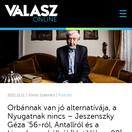
☰
2021.11.11. | Vörös Szabolcs |
Podcast
Orbánnak van jó alternatívája, a
Nyugatnak nincs – Jeszenszky
Géza ’56-ról, Antallról és a