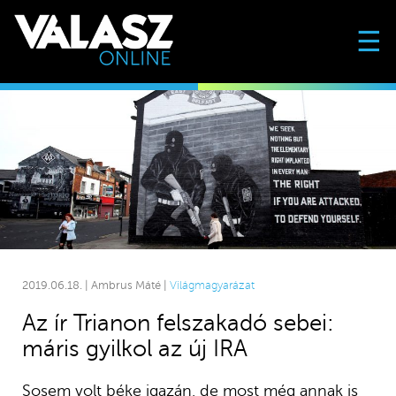
☰
2019.06.18. | Ambrus Máté |
Világmagyarázat
Az ír Trianon felszakadó sebei:
máris gyilkol az új IRA
Sosem volt béke igazán, de most még annak is