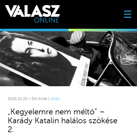
☰
2026.01.20. | Élő Anita |
sztori
„Kegyelemre nem méltó” –
Karády Katalin halálos szökése
2.