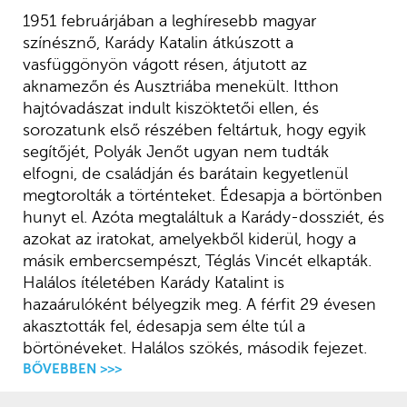
1951 februárjában a leghíresebb magyar
színésznő, Karády Katalin átkúszott a
vasfüggönyön vágott résen, átjutott az
aknamezőn és Ausztriába menekült. Itthon
hajtóvadászat indult kiszöktetői ellen, és
sorozatunk első részében feltártuk, hogy egyik
segítőjét, Polyák Jenőt ugyan nem tudták
elfogni, de családján és barátain kegyetlenül
megtorolták a történteket. Édesapja a börtönben
hunyt el. Azóta megtaláltuk a Karády-dossziét, és
azokat az iratokat, amelyekből kiderül, hogy a
másik embercsempészt, Téglás Vincét elkapták.
Halálos ítéletében Karády Katalint is
hazaárulóként bélyegzik meg. A férfit 29 évesen
akasztották fel, édesapja sem élte túl a
börtönéveket. Halálos szökés, második fejezet.
BŐVEBBEN >>>