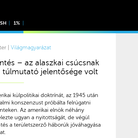
ISH
1%
ter |
Világmagyarázat
tés – az alaszkai csúcsnak
 túlmutató jelentősége volt
ikai külpolitikai doktrínát, az 1945 után
almi konszenzust próbálta felrúgatni
nteken. Az amerikai elnök néhány
elezte ugyan a nyitottságát, de végül
ntés a területszerző háborúk jóváhagyása
at.