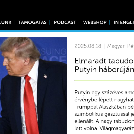
LUNK
TÁMOGATÁS
PODCAST
WEBSHOP
IN ENGL
2025.08.18. | Magyari Pé
Elmaradt tabudön
Putyin háborúján
Putyin egy százéves amer
érvénybe lépett nagyhat
Trumppal Alaszkában pé
szimbolikus gesztussal j
ellenállt. A nagy tabudö
lett volna. Világmagyaráz