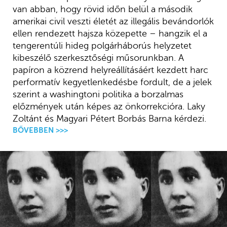
van abban, hogy rövid időn belül a második
amerikai civil veszti életét az illegális bevándorlók
ellen rendezett hajsza közepette – hangzik el a
tengerentúli hideg polgárháborús helyzetet
kibeszélő szerkesztőségi műsorunkban. A
papíron a közrend helyreállításáért kezdett harc
performatív kegyetlenkedésbe fordult, de a jelek
szerint a washingtoni politika a borzalmas
előzmények után képes az önkorrekcióra. Laky
Zoltánt és Magyari Pétert Borbás Barna kérdezi.
BŐVEBBEN >>>