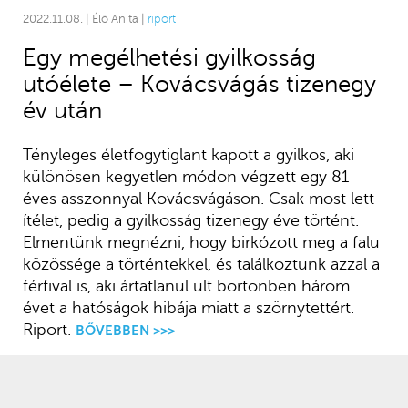
2022.11.08. | Élő Anita |
riport
Egy megélhetési gyilkosság
utóélete – Kovácsvágás tizenegy
év után
Tényleges életfogytiglant kapott a gyilkos, aki
különösen kegyetlen módon végzett egy 81
éves asszonnyal Kovácsvágáson. Csak most lett
ítélet, pedig a gyilkosság tizenegy éve történt.
Elmentünk megnézni, hogy birkózott meg a falu
közössége a történtekkel, és találkoztunk azzal a
férfival is, aki ártatlanul ült börtönben három
évet a hatóságok hibája miatt a szörnytettért.
Riport.
BŐVEBBEN >>>