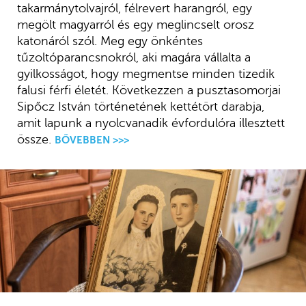
takarmánytolvajról, félrevert harangról, egy
megölt magyarról és egy meglincselt orosz
katonáról szól. Meg egy önkéntes
tűzoltóparancsnokról, aki magára vállalta a
gyilkosságot, hogy megmentse minden tizedik
falusi férfi életét. Következzen a pusztasomorjai
Sipőcz István történetének kettétört darabja,
amit lapunk a nyolcvanadik évfordulóra illesztett
össze.
BŐVEBBEN >>>