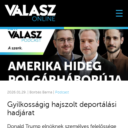
☰
2026.01.29. | Borbás Barna |
Podcast
Gyilkosságig hajszolt deportálási
hadjárat
Donald Trump elnöknek személyes felelőssége