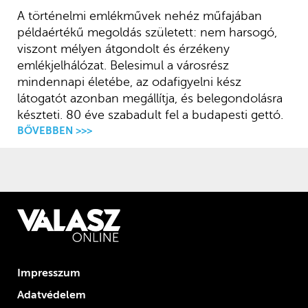
A történelmi emlékművek nehéz műfajában
példaértékű megoldás született: nem harsogó,
viszont mélyen átgondolt és érzékeny
emlékjelhálózat. Belesimul a városrész
mindennapi életébe, az odafigyelni kész
látogatót azonban megállítja, és belegondolásra
készteti. 80 éve szabadult fel a budapesti gettó.
BŐVEBBEN >>>
Impresszum
Adatvédelem