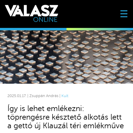
☰
2025.01.17. | Zsuppán András |
Kult
Így is lehet emlékezni:
töprengésre késztető alkotás lett
a gettó új Klauzál téri emlékműve