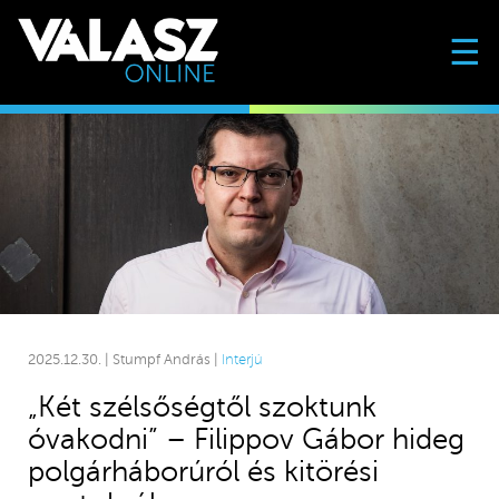
☰
2025.12.30. | Stumpf András |
Interjú
„Két szélsőségtől szoktunk
óvakodni” – Filippov Gábor hideg
polgárháborúról és kitörési