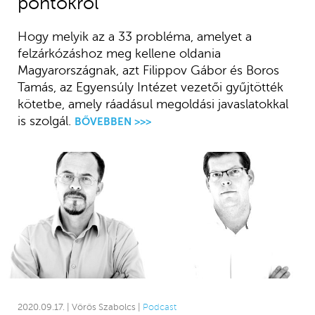
pontokról
Hogy melyik az a 33 probléma, amelyet a
felzárkózáshoz meg kellene oldania
Magyarországnak, azt Filippov Gábor és Boros
Tamás, az Egyensúly Intézet vezetői gyűjtötték
kötetbe, amely ráadásul megoldási javaslatokkal
is szolgál.
BŐVEBBEN >>>
2020.09.17. | Vörös Szabolcs |
Podcast