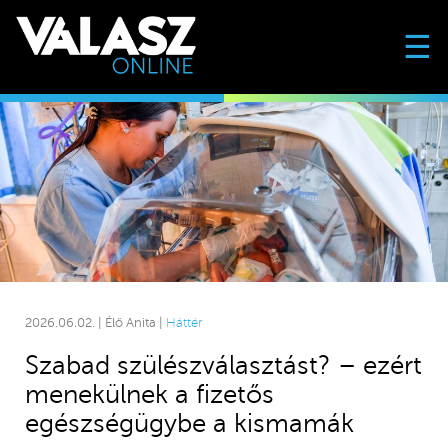
☰
2026.06.02. | Élő Anita |
Háttér
Szabad szülészválasztást? – ezért
menekülnek a fizetős
egészségügybe a kismamák