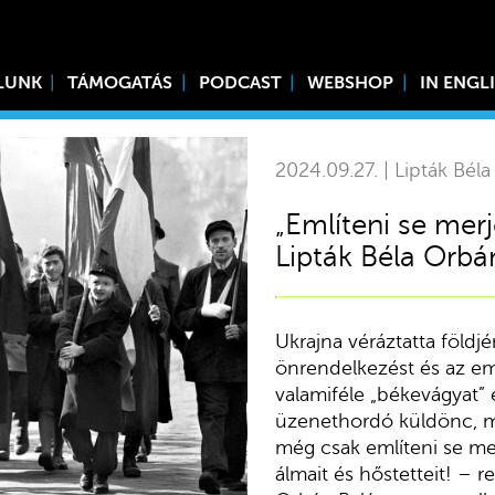
LUNK
TÁMOGATÁS
PODCAST
WEBSHOP
IN ENGL
2024.09.27. | Lipták Béla
„Említeni se merj
Lipták Béla Orbá
Ukrajna véráztatta föld
önrendelkezést és az emb
valamiféle „békevágyat”
üzenethordó küldönc, még
még csak említeni se mer
álmait és hőstetteit! – r