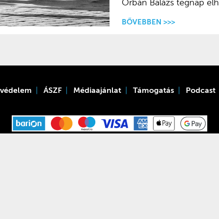
Orbán Balázs tegnap elhí
BŐVEBBEN >>>
tvédelem
ÁSZF
Médiaajánlat
Támogatás
Podcast