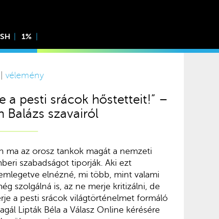
ISH
1%
 |
vélemény
e a pesti srácok hőstetteit!” –
n Balázs szavairól
jén ma az orosz tankok magát a nemzeti
eri szabadságot tiporják. Aki ezt
 emlegetve elnézné, mi több, mint valami
 szolgálná is, az ne merje kritizálni, de
je a pesti srácok világtörténelmet formáló
eagál Lipták Béla a Válasz Online kérésére