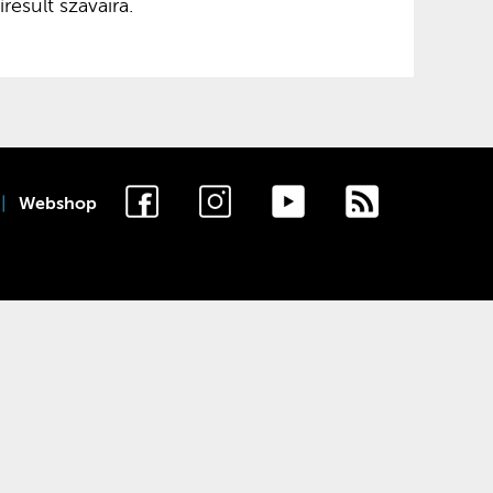
resült szavaira.
Webshop