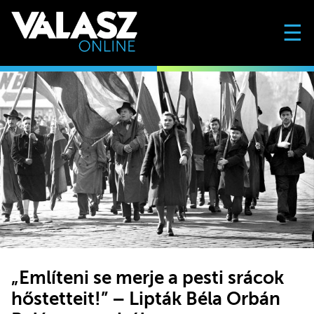
☰
„Említeni se merje a pesti srácok
hőstetteit!” – Lipták Béla Orbán