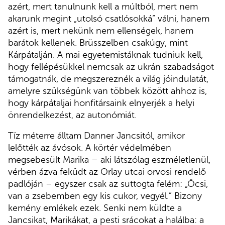
azért, mert tanulnunk kell a múltból, mert nem
akarunk megint „utolsó csatlósokká” válni, hanem
azért is, mert nekünk nem ellenségek, hanem
barátok kellenek. Brüsszelben csakúgy, mint
Kárpátalján. A mai egyetemistáknak tudniuk kell,
hogy fellépésükkel nemcsak az ukrán szabadságot
támogatnák, de megszereznék a világ jóindulatát,
amelyre szükségünk van többek között ahhoz is,
hogy kárpátaljai honfitársaink elnyerjék a helyi
önrendelkezést, az autonómiát.
Tíz méterre álltam Danner Jancsitól, amikor
lelőtték az ávósok. A körtér védelmében
megsebesült Marika – aki látszólag eszméletlenül,
vérben ázva feküdt az Orlay utcai orvosi rendelő
padlóján – egyszer csak az suttogta felém: „Öcsi,
van a zsebemben egy kis cukor, vegyél.” Bizony
kemény emlékek ezek. Senki nem küldte a
Jancsikat, Marikákat, a pesti srácokat a halálba: a