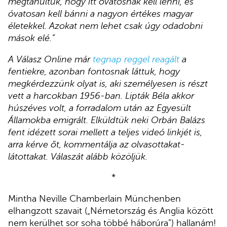
megtanultuk, hogy itt óvatosnak kell lenni, és
óvatosan kell bánni a nagyon értékes magyar
életekkel. Azokat nem lehet csak úgy odadobni
mások elé.”
A Válasz Online már
tegnap reggel reagált
a
fentiekre, azonban fontosnak láttuk, hogy
megkérdezzünk olyat is, aki személyesen is részt
vett a harcokban 1956-ban. Lipták Béla akkor
húszéves volt, a forradalom után az Egyesült
Államokba emigrált. Elküldtük neki Orbán Balázs
fent idézett sorai mellett a teljes videó linkjét is,
arra kérve őt, kommentálja az olvasottakat-
látottakat. Válaszát alább közöljük.
*
Mintha Neville Chamberlain Münchenben
elhangzott szavait („Németország és Anglia között
nem kerülhet sor soha többé háborúra”) hallanám!