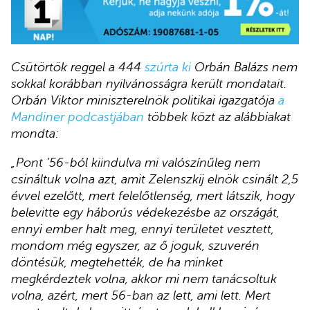
Csütörtök reggel a 444
szúrta ki
Orbán Balázs nem
sokkal korábban nyilvánosságra került mondatait.
Orbán Viktor miniszterelnök politikai igazgatója
a
Mandiner podcastjában
többek közt az alábbiakat
mondta:
„Pont ’56-ból kiindulva mi valószínűleg nem
csináltuk volna azt, amit Zelenszkij elnök csinált 2,5
évvel ezelőtt, mert felelőtlenség, mert látszik, hogy
belevitte egy háborús védekezésbe az országát,
ennyi ember halt meg, ennyi területet vesztett,
mondom még egyszer, az ő joguk, szuverén
döntésük, megtehették, de ha minket
megkérdeztek volna, akkor mi nem tanácsoltuk
volna, azért, mert 56-ban az lett, ami lett. Mert