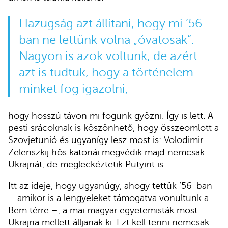
Hazugság azt állítani, hogy mi ’56-
ban ne lettünk volna „óvatosak”.
Nagyon is azok voltunk, de azért
azt is tudtuk, hogy a történelem
minket fog igazolni,
hogy hosszú távon mi fogunk győzni. Így is lett. A
pesti srácoknak is köszönhető, hogy összeomlott a
Szovjetunió és ugyanígy lesz most is: Volodimir
Zelenszkij hős katonái megvédik majd nemcsak
Ukrajnát, de megleckéztetik Putyint is.
Itt az ideje, hogy ugyanúgy, ahogy tettük ’56-ban
– amikor is a lengyeleket támogatva vonultunk a
Bem térre –, a mai magyar egyetemisták most
Ukrajna mellett álljanak ki. Ezt kell tenni nemcsak