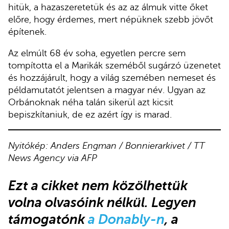
hitük, a hazaszeretetük és az az álmuk vitte őket
előre, hogy érdemes, mert népüknek szebb jövőt
építenek.
Az elmúlt 68 év soha, egyetlen percre sem
tompította el a Marikák szeméből sugárzó üzenetet
és hozzájárult, hogy a világ szemében nemeset és
példamutatót jelentsen a magyar név. Ugyan az
Orbánoknak néha talán sikerül azt kicsit
bepiszkítaniuk, de ez azért így is marad.
Nyitókép: Anders Engman / Bonnierarkivet / TT
News Agency via AFP
Ezt a cikket
nem közölhettük
volna olvasóink nélkül.
Legyen
támogatónk
a Donably-n
, a