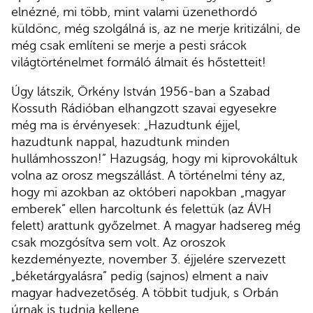
elnézné, mi több, mint valami üzenethordó
küldönc, még szolgálná is, az ne merje kritizálni, de
még csak említeni se merje a pesti srácok
világtörténelmet formáló álmait és hőstetteit!
Úgy látszik, Örkény István 1956-ban a Szabad
Kossuth Rádióban elhangzott szavai egyesekre
még ma is érvényesek: „Hazudtunk éjjel,
hazudtunk nappal, hazudtunk minden
hullámhosszon!” Hazugság, hogy mi kiprovokáltuk
volna az orosz megszállást. A történelmi tény az,
hogy mi azokban az októberi napokban „magyar
emberek” ellen harcoltunk és felettük (az ÁVH
felett) arattunk győzelmet. A magyar hadsereg még
csak mozgósítva sem volt. Az oroszok
kezdeményezte, november 3. éjjelére szervezett
„béketárgyalásra” pedig (sajnos) elment a naiv
magyar hadvezetőség. A többit tudjuk, s Orbán
úrnak is tudnia kellene.