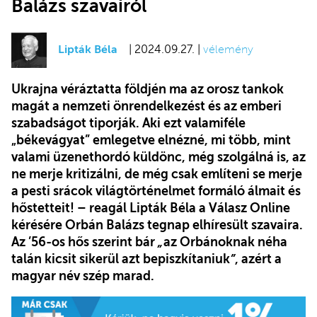
Balázs szavairól
Lipták Béla
| 2024.09.27. |
vélemény
Ukrajna véráztatta földjén ma az orosz tankok
magát a nemzeti önrendelkezést és az emberi
szabadságot tiporják. Aki ezt valamiféle
„békevágyat” emlegetve elnézné, mi több, mint
valami üzenethordó küldönc, még szolgálná is, az
ne merje kritizálni, de még csak említeni se merje
a pesti srácok világtörténelmet formáló álmait és
hőstetteit! – reagál Lipták Béla a Válasz Online
kérésére Orbán Balázs tegnap elhíresült szavaira.
Az ’56-os hős szerint bár
„
az Orbánoknak néha
talán kicsit sikerül azt bepiszkítaniuk
”
, azért a
magyar név szép marad.