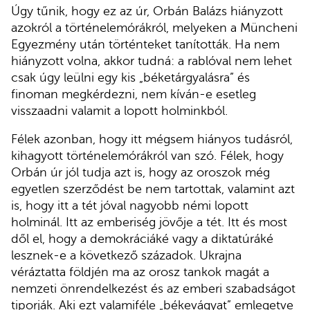
Úgy tűnik, hogy ez az úr, Orbán Balázs hiányzott
azokról a történelemórákról, melyeken a Müncheni
Egyezmény után történteket tanították. Ha nem
hiányzott volna, akkor tudná: a rablóval nem lehet
csak úgy leülni egy kis „béketárgyalásra” és
finoman megkérdezni, nem kíván-e esetleg
visszaadni valamit a lopott holminkból.
Félek azonban, hogy itt mégsem hiányos tudásról,
kihagyott történelemórákról van szó. Félek, hogy
Orbán úr jól tudja azt is, hogy az oroszok még
egyetlen szerződést be nem tartottak, valamint azt
is, hogy itt a tét jóval nagyobb némi lopott
holminál. Itt az emberiség jövője a tét. Itt és most
dől el, hogy a demokráciáké vagy a diktatúráké
lesznek-e a következő századok. Ukrajna
véráztatta földjén ma az orosz tankok magát a
nemzeti önrendelkezést és az emberi szabadságot
tiporják. Aki ezt valamiféle „békevágyat” emlegetve