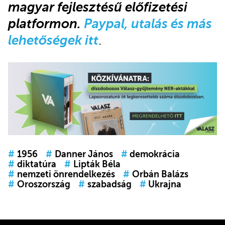
magyar fejlesztésű előfizetési
platformon.
Paypal, utalás és más
lehetőségek itt
.
#
1956
#
Danner János
#
demokrácia
#
diktatúra
#
Lipták Béla
#
nemzeti önrendelkezés
#
Orbán Balázs
#
Oroszország
#
szabadság
#
Ukrajna