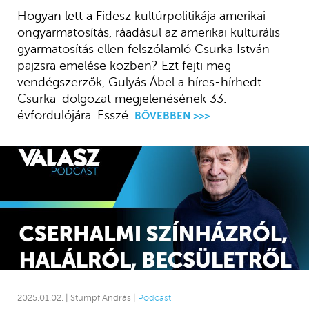
Hogyan lett a Fidesz kultúrpolitikája amerikai
öngyarmatosítás, ráadásul az amerikai kulturális
gyarmatosítás ellen felszólamló Csurka István
pajzsra emelése közben? Ezt fejti meg
vendégszerzők, Gulyás Ábel a híres-hírhedt
Csurka-dolgozat megjelenésének 33.
évfordulójára. Esszé.
BŐVEBBEN >>>
2025.01.02. | Stumpf András |
Podcast