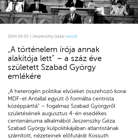
2024.08.02. | Jeszenszky Géza |
esszé
„A történelem írója annak
alakítója lett” – a száz éve
született Szabad György
emlékére
„A heterogén politikai elvűeket összehozó korai
MDF-et Antallal együtt ő formálta centrista
középpárttá” – fogalmaz Szabad Györgyről
születésének augusztus 4-én esedékes
centenáriuma alkalmából Jeszenszky Géza.
Szabad György külpolitikájában atlantistának
számított, nézeteinek előfutárát Kossuth