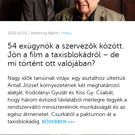
2022.10.03. | Ablonczy Bálint |
Interjú
54 exügynök a szervezők között.
Jön a film a taxisblokádról – de
mi történt ott valójában?
Nagy idők tanúinak vitája: egy asztalhoz ültettük
Antall József környezetének két meghatározó
alakját, Kodolányi Gyulát és Kiss Gy. Csabát,
hogy három évtized távlatából mérlegre tegyék a
rendszerváltó miniszterelnök munkásságát és az
egész átmenetet. Csurkától a paktumon át a
taxisblokádig.
BŐVEBBEN >>>