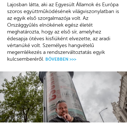
Lajosban látta, aki az Egyesült Államok és Európa
szoros együttműködésének világviszonylatban is
az egyik első szorgalmazója volt. Az
Országgyűlés elnökének egész életét
meghatározta, hogy az első sír, amelyhez
édesapja ötéves kisfiúként elvezette, az aradi
vértanúké volt. Személyes hangvételű
megemlékezés a rendszerváltoztatás egyik
kulcsemberéről.
BŐVEBBEN >>>