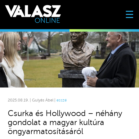
☰
2025.08.19. | Gulyás Ábel |
esszé
Csurka és Hollywood – néhány
gondolat a magyar kultúra
öngyarmatosításáról