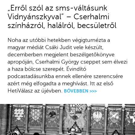
„Erről szól az sms-váltásunk
Vidnyánszkyval” – Cserhalmi
színházról, halálról, becsületről
Noha az utóbbi hetekben végigturnézta a
magyar médiát Csáki Judit vele készült,
decemberben megjelent beszélgetőkönyve
apropóján, Cserhalmi György cseppet sem élvezi
a haza bölcse szerepét. Évindító
podcastadásunkba ennek ellenére szerencsére
azért még elfogadta a meghívást. Itt az első
HetiVálasz az újévben.
BŐVEBBEN >>>