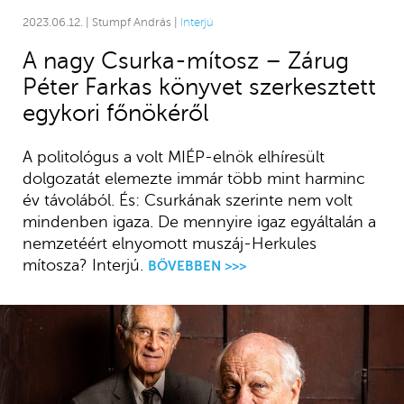
2023.06.12. | Stumpf András |
Interjú
A nagy Csurka-mítosz – Zárug
Péter Farkas könyvet szerkesztett
egykori főnökéről
A politológus a volt MIÉP-elnök elhíresült
dolgozatát elemezte immár több mint harminc
év távolából. És: Csurkának szerinte nem volt
mindenben igaza. De mennyire igaz egyáltalán a
nemzetéért elnyomott muszáj-Herkules
mítosza? Interjú.
BŐVEBBEN >>>